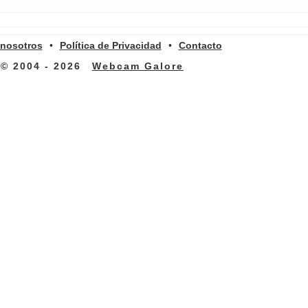
 nosotros
•
Política de Privacidad
•
Contacto
© 2004 - 2026
Webcam Galore