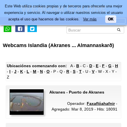
Este Web utiliza cookies propias y de terceros para ofrecerle una mejor
experiencia y servicio. Al navegar o utilizar nuestros servicios el usuario
acepta el uso que hacemos de las cookies.
Ver más
OK
Webcams Islandia (Akranes ... Almannaskarð)
Ubicaciónes comenzando con:
A -
B
- C -
D
-
E
-
F
-
G
-
H
-
I
-
J
-
K
-
L
-
M
-
N
-
O
- P - Q -
R
-
S
-
T
- U -
V
- W - X - Y -
Z
Akranes - Puerto de Akranes
Operador:
Faxaflóahafnir
-
Agregado: Mar 8, 2019 - Hits: 18091