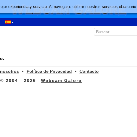
mejor experiencia y servicio. Al navegar o utilizar nuestros servicios el usu
o.
 nosotros
•
Política de Privacidad
•
Contacto
© 2004 - 2026
Webcam Galore