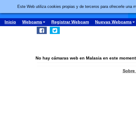
Este Web utiliza cookies propias y de terceros para ofrecerle una 
Inicio
Webcams
Registrar Webcam
Nuevas Webcams
No hay cámaras web en Malasia en este moment
Sobre