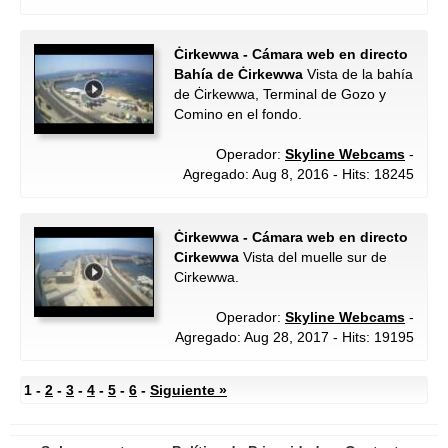
Ċirkewwa - Cámara web en directo
Bahía de Ċirkewwa
Vista de la bahía
de Ċirkewwa, Terminal de Gozo y
Comino en el fondo.
Operador:
Skyline Webcams
-
Agregado: Aug 8, 2016 - Hits: 18245
Ċirkewwa - Cámara web en directo
Cirkewwa
Vista del muelle sur de
Cirkewwa.
Operador:
Skyline Webcams
-
Agregado: Aug 28, 2017 - Hits: 19195
1 -
2
-
3
-
4
-
5
-
6
-
Siguiente »