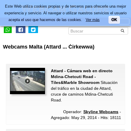
Este Web utiliza cookies propias y de terceros para ofrecerle una mejor
experiencia y servicio. Al navegar o utilizar nuestros servicios el usuario
acepta el uso que hacemos de las cookies.
Ver más
OK
Webcams Malta (Attard ... Ċirkewwa)
Attard - Cámara web en directo
Mdina-Chetcuti Road -
Tiles&Marble Showroom
Situación
del tráfico en la ciudad de Attard,
cruce de caminos Mdina-Chetcuti
Road.
Operador:
Skyline Webcams
-
Agregado: May 29, 2014 - Hits: 18111