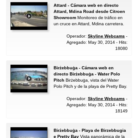
Attard - Cámara web en directo
Attard, Mdina Road desde Citroen
Showroom
Monitoreo de tráfico en
un cruce en Attard, Mdina carretera.
Operador:
Skyline Webcams
-
Agregado: May 30, 2014 - Hits:
18080
Birżebbuġa - Cámara web en
directo Birżebbuġa - Water Polo
Pitch
Birżebbuġa, vista del Water
Polo Pitch y de la playa de Pretty Bay.
Operador:
Skyline Webcams
-
Agregado: May 30, 2014 - Hits:
18149
Birżebbuġa - Playa de Birzebbugia
e Pretty Bay
Vista panorámica de la