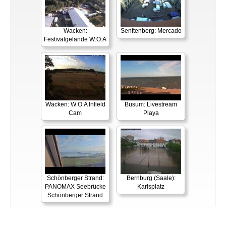
Wacken:
Senftenberg: Mercado
Festivalgelände W:O:A
Wacken: W:O:A Infield
Büsum: Livestream
Cam
Playa
Schönberger Strand:
Bernburg (Saale):
PANOMAX Seebrücke
Karlsplatz
Schönberger Strand