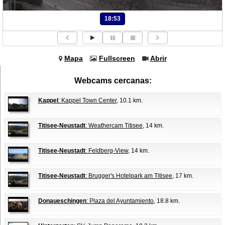
18:53
Mapa
Fullscreen
Abrir
Webcams cercanas:
Kappel
: Kappel Town Center
, 10.1 km.
Titisee-Neustadt
: Weathercam Titisee
, 14 km.
Titisee-Neustadt
: Feldberg-View
, 14 km.
Titisee-Neustadt
: Brugger's Hotelpark am Titisee
, 17 km.
Donaueschingen
: Plaza del Ayuntamiento
, 18.8 km.