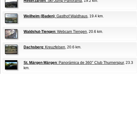
Hinterzarten
: Ski-Jump Panorama
, 19.2 km.
Weilheim (Baden)
: Gasthof Waldhaus
, 19.4 km.
Waldshut-Tiengen
: Webcam Tiengen
, 20.6 km.
Dachsberg
: Kreuzfelsen
, 20.6 km.
St. Märgen Märgen
: Panorámica de 360° Club Thurnerspur
, 23.3
km.