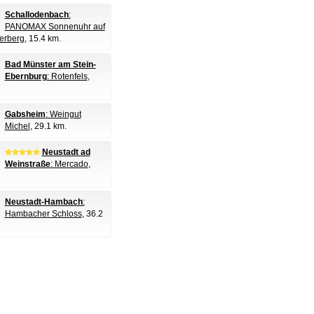
Schallodenbach
:
PANOMAX Sonnenuhr auf
erberg
, 15.4 km.
Bad Münster am Stein-
Ebernburg
: Rotenfels
,
Gabsheim
: Weingut
Michel
, 29.1 km.
Neustadt ad
Weinstraße
: Mercado
,
Neustadt-Hambach
:
Hambacher Schloss
, 36.2