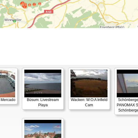
: Mercado
Büsum: Livestream
Wacken: W:O:A Infield
Schönberger
Playa
Cam
PANOMAX S
Schönberge