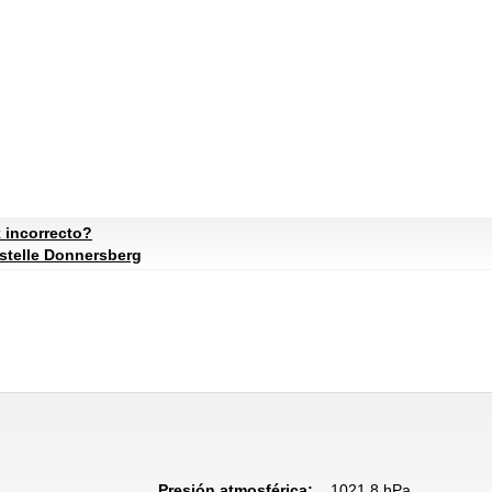
 incorrecto?
stelle Donnersberg
Presión atmosférica:
1021.8 hPa