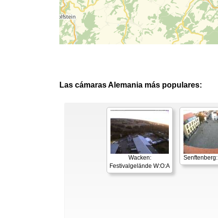
Las cámaras Alemania más populares:
Wacken:
Senftenberg
Festivalgelände W:O:A