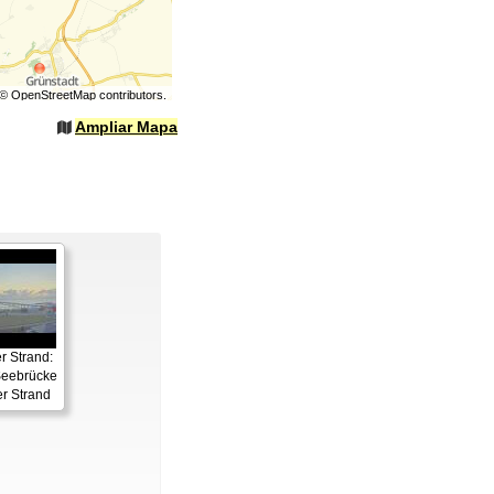
©
OpenStreetMap
contributors.
Ampliar Mapa
 Strand:
eebrücke
r Strand