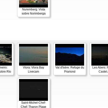
Nuremberg: Vista
sobre Norimberga
neiro:
Vlora: Vlora Bay
Val d'Isère: Refuge du
Les Abers: 
obre Río
Livecam
Prariond
Castel 
Saint-Michel-Chef-
Chef: Tharon Plage