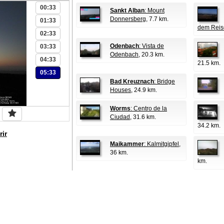
00:33
Sankt Alban
: Mount
Donnersberg
, 7.7 km.
01:33
dem Reis
02:33
Odenbach
: Vista de
03:33
Odenbach
, 20.3 km.
04:33
21.5 km.
05:33
Bad Kreuznach
: Bridge
Houses
, 24.9 km.
Worms
: Centro de la
Ciudad
, 31.6 km.
34.2 km.
rir
Maikammer
: Kalmitgipfel
,
36 km.
km.