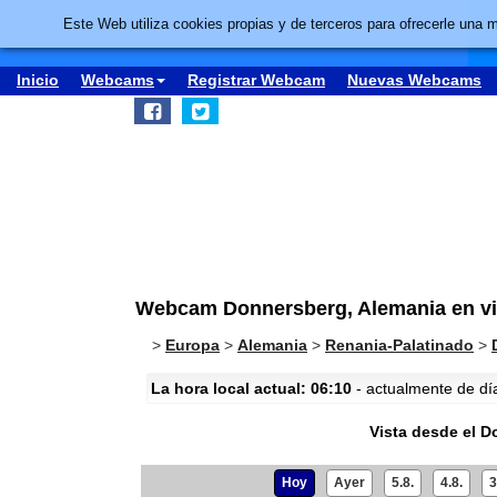
Este Web utiliza cookies propias y de terceros para ofrecerle una 
Inicio
Webcams
Registrar Webcam
Nuevas Webcams
Webcam Donnersberg, Alemania en viv
>
Europa
>
Alemania
>
Renania-Palatinado
>
La hora local actual: 06:10
- actualmente de día 
Vista desde el 
Hoy
Ayer
5.8.
4.8.
3