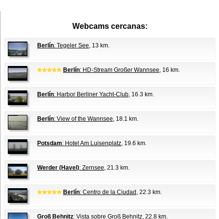
Webcams cercanas:
Berlín
: Tegeler See
, 13 km.
Berlín
: HD-Stream Großer Wannsee
, 16 km.
Berlín
: Harbor Berliner Yacht-Club
, 16.3 km.
Berlín
: View of the Wannsee
, 18.1 km.
Potsdam
: Hotel Am Luisenplatz
, 19.6 km.
Werder (Havel)
: Zernsee
, 21.3 km.
Berlín
: Centro de la Ciudad
, 22.3 km.
Groß Behnitz
: Vista sobre Groß Behnitz
, 22.8 km.