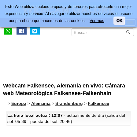
Este Web utiliza cookies propias y de terceros para ofrecerle una mejor
experiencia y servicio. Al navegar o utilizar nuestros servicios el usuario
acepta el uso que hacemos de las cookies.
Ver más
OK
Webcam Falkensee, Alemania en vivo: Cámara
web Meteorológica Falkensee-Falkenhain
>
Europa
>
Alemania
>
Brandenburg
>
Falkensee
La hora local actual: 12:07
- actualmente de día (salida del
sol: 05:39 - puesta del sol: 20:46)