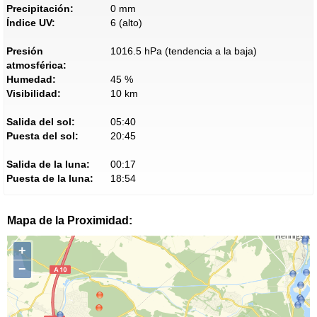
Precipitación:
0 mm
Índice UV:
6 (alto)
Presión
1016.5 hPa (tendencia a la baja)
atmosférica:
Humedad:
45 %
Visibilidad:
10 km
Salida del sol:
05:40
Puesta del sol:
20:45
Salida de la luna:
00:17
Puesta de la luna:
18:54
Mapa de la Proximidad:
+
−