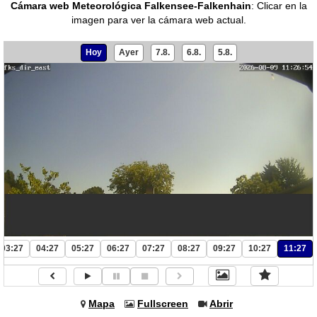
Cámara web Meteorológica Falkensee-Falkenhain
:
Clicar en la
imagen para ver la cámara web actual.
Hoy
Ayer
7.8.
6.8.
5.8.
03:27
04:27
05:27
06:27
07:27
08:27
09:27
10:27
11:27
Mapa
Fullscreen
Abrir