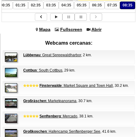
00:35
01:35
02:35
03:35
04:35
05:35
06:35
07:35
08:35
Mapa
Fullscreen
Abrir
Webcams cercanas:
Lübbenau
: Great Spreewaldharbor
, 2 km.
Cottbus
: South Cottbus
, 29 km.
Finsterwalde
: Market Square and Town Hall
, 30.2 km.
Großräschen
: Marketpanorama
, 30.7 km.
Senftenberg
: Mercado
, 38.1 km.
Großkoschen
: Hafencamp Senftenberger See
, 41.6 km.