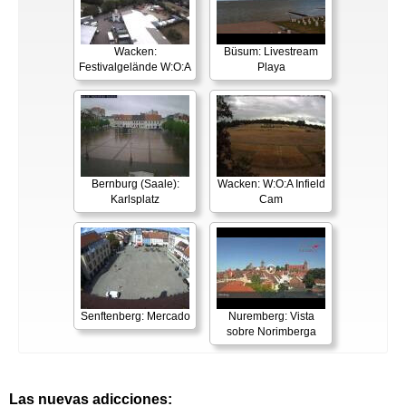
Wacken:
Büsum: Livestream
Festivalgelände W:O:A
Playa
Bernburg (Saale):
Wacken: W:O:A Infield
Karlsplatz
Cam
Senftenberg: Mercado
Nuremberg: Vista
sobre Norimberga
Las nuevas adicciones: