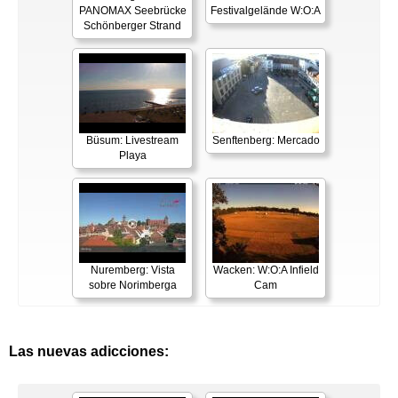
PANOMAX Seebrücke
Festivalgelände W:O:A
Schönberger Strand
Büsum: Livestream
Senftenberg: Mercado
Playa
Nuremberg: Vista
Wacken: W:O:A Infield
sobre Norimberga
Cam
Las nuevas adicciones: