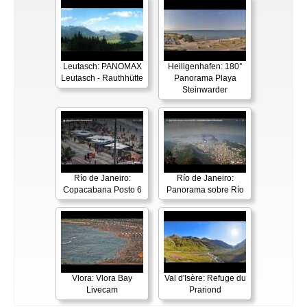
Leutasch: PANOMAX
Heiligenhafen: 180°
Leutasch - Rauthhütte
Panorama Playa
Steinwarder
Río de Janeiro:
Río de Janeiro:
Copacabana Posto 6
Panorama sobre Río
Vlora: Vlora Bay
Val d'Isère: Refuge du
Livecam
Prariond