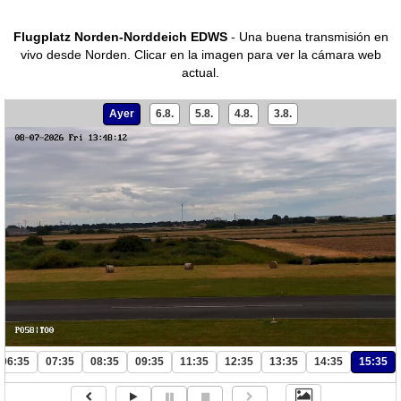
Flugplatz Norden-Norddeich EDWS
- Una buena transmisión en
vivo desde Norden.
Clicar en la imagen para ver la cámara web
actual.
Ayer
6.8.
5.8.
4.8.
3.8.
06:35
07:35
08:35
09:35
11:35
12:35
13:35
14:35
15:35