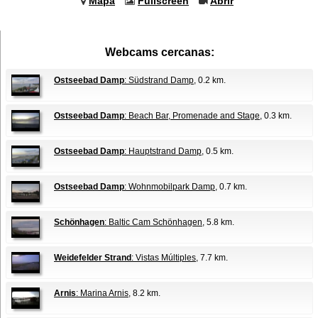
Mapa
Fullscreen
Abrir
Webcams cercanas:
Ostseebad Damp
: Südstrand Damp
, 0.2 km.
Ostseebad Damp
: Beach Bar, Promenade and Stage
, 0.3 km.
Ostseebad Damp
: Hauptstrand Damp
, 0.5 km.
Ostseebad Damp
: Wohnmobilpark Damp
, 0.7 km.
Schönhagen
: Baltic Cam Schönhagen
, 5.8 km.
Weidefelder Strand
: Vistas Múltiples
, 7.7 km.
Arnis
: Marina Arnis
, 8.2 km.