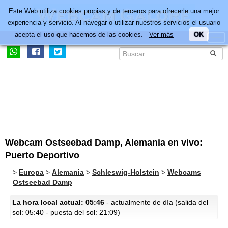
Este Web utiliza cookies propias y de terceros para ofrecerle una mejor
experiencia y servicio. Al navegar o utilizar nuestros servicios el usuario
acepta el uso que hacemos de las cookies.
Ver más
OK
Webcam Ostseebad Damp, Alemania en vivo:
Puerto Deportivo
>
Europa
>
Alemania
>
Schleswig-Holstein
>
Webcams
Ostseebad Damp
La hora local actual: 05:46
- actualmente de día (salida del
sol: 05:40 - puesta del sol: 21:09)