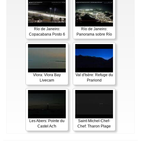
Río de Janeiro:
Río de Janeiro:
Copacabana Posto 6
Panorama sobre Río
Vlora: Vlora Bay
Val d'Isère: Refuge du
Livecam
Prariond
Les Abers: Pointe du
Saint-Michel-Chef-
Castel Ac'h
Chef: Tharon Plage