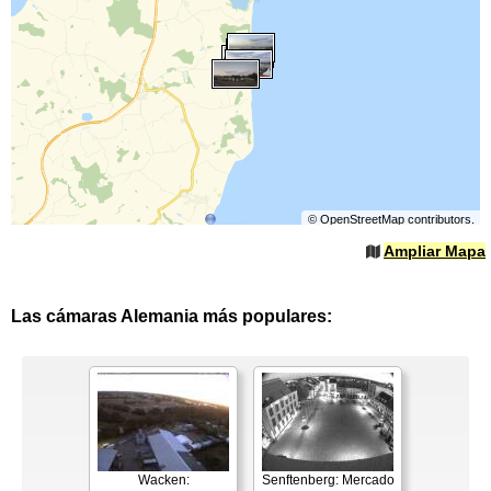
©
OpenStreetMap
contributors.
Ampliar Mapa
Las cámaras Alemania más populares:
Wacken:
Senftenberg: Mercado