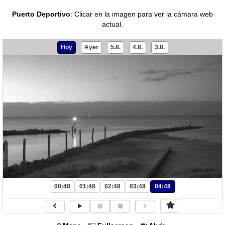
Puerto Deportivo
:
Clicar en la imagen para ver la cámara web
actual.
Hoy
Ayer
5.8.
4.8.
3.8.
00:48
01:48
02:48
03:48
04:48