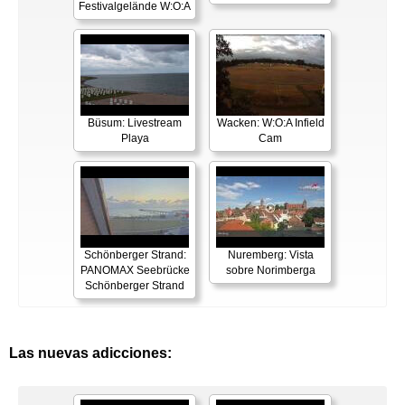
Festivalgelände W:O:A
Büsum: Livestream
Wacken: W:O:A Infield
Playa
Cam
Schönberger Strand:
Nuremberg: Vista
PANOMAX Seebrücke
sobre Norimberga
Schönberger Strand
Las nuevas adicciones: