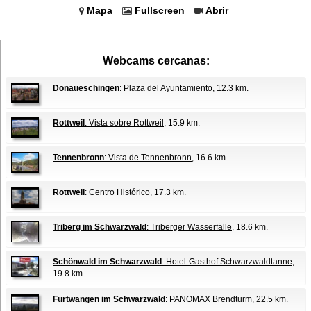
Mapa
Fullscreen
Abrir
Webcams cercanas:
Donaueschingen
: Plaza del Ayuntamiento
, 12.3 km.
Rottweil
: Vista sobre Rottweil
, 15.9 km.
Tennenbronn
: Vista de Tennenbronn
, 16.6 km.
Rottweil
: Centro Histórico
, 17.3 km.
Triberg im Schwarzwald
: Triberger Wasserfälle
, 18.6 km.
Schönwald im Schwarzwald
: Hotel-Gasthof Schwarzwaldtanne
,
19.8 km.
Furtwangen im Schwarzwald
: PANOMAX Brendturm
, 22.5 km.