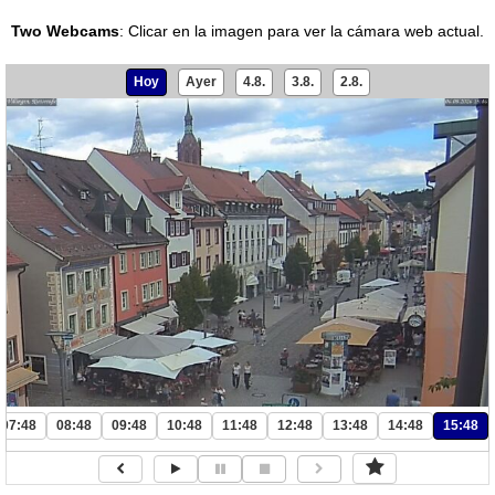
Two Webcams
:
Clicar en la imagen para ver la cámara web actual.
Hoy
Ayer
4.8.
3.8.
2.8.
07:48
08:48
09:48
10:48
11:48
12:48
13:48
14:48
15:48