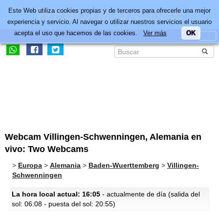
Este Web utiliza cookies propias y de terceros para ofrecerle una mejor
experiencia y servicio. Al navegar o utilizar nuestros servicios el usuario
acepta el uso que hacemos de las cookies.
Ver más
OK
Webcam Villingen-Schwenningen, Alemania en
vivo: Two Webcams
>
Europa
>
Alemania
>
Baden-Wuerttemberg
>
Villingen-
Schwenningen
La hora local actual: 16:05
- actualmente de día (salida del
sol: 06:08 - puesta del sol: 20:55)