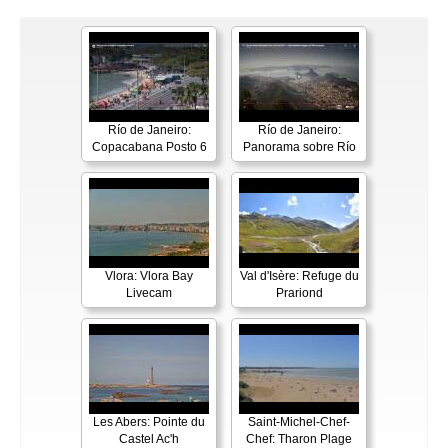
Río de Janeiro:
Río de Janeiro:
Copacabana Posto 6
Panorama sobre Río
Vlora: Vlora Bay
Val d'Isère: Refuge du
Livecam
Prariond
Les Abers: Pointe du
Saint-Michel-Chef-
Castel Ac'h
Chef: Tharon Plage