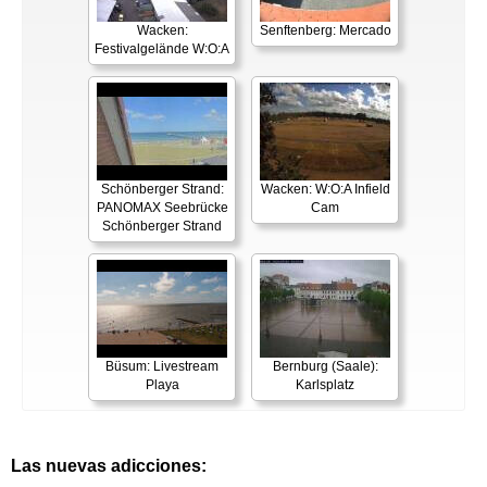
Wacken:
Senftenberg: Mercado
Festivalgelände W:O:A
Schönberger Strand:
Wacken: W:O:A Infield
PANOMAX Seebrücke
Cam
Schönberger Strand
Büsum: Livestream
Bernburg (Saale):
Playa
Karlsplatz
Las nuevas adicciones: