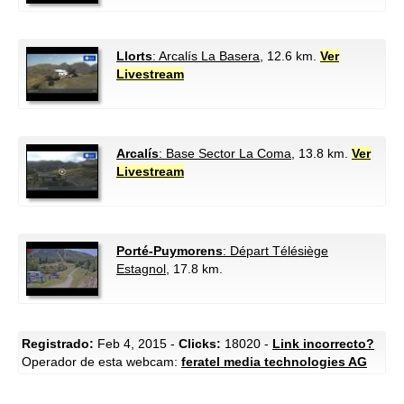
Llorts
: Arcalís La Basera
, 12.6 km.
Ver
Livestream
Arcalís
: Base Sector La Coma
, 13.8 km.
Ver
Livestream
Porté-Puymorens
: Départ Télésiège
Estagnol
, 17.8 km.
Registrado:
Feb 4, 2015 -
Clicks:
18020 -
Link incorrecto?
Operador de esta webcam:
feratel media technologies AG