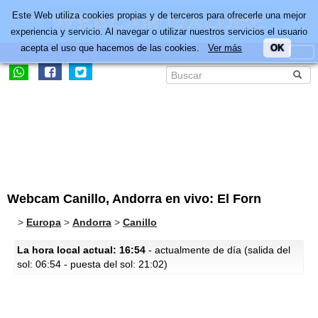
Este Web utiliza cookies propias y de terceros para ofrecerle una mejor
experiencia y servicio. Al navegar o utilizar nuestros servicios el usuario
acepta el uso que hacemos de las cookies.
Ver más
OK
Webcam Canillo, Andorra en vivo: El Forn
>
Europa
>
Andorra
>
Canillo
La hora local actual: 16:54
- actualmente de día (salida del
sol: 06:54 - puesta del sol: 21:02)