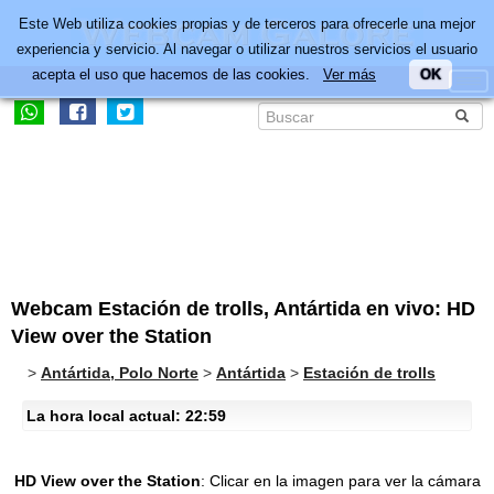
Este Web utiliza cookies propias y de terceros para ofrecerle una mejor
experiencia y servicio. Al navegar o utilizar nuestros servicios el usuario
acepta el uso que hacemos de las cookies.
Ver más
OK
Webcam Estación de trolls, Antártida en vivo: HD
View over the Station
>
Antártida, Polo Norte
>
Antártida
>
Estación de trolls
La hora local actual: 22:59
HD View over the Station
:
Clicar en la imagen para ver la cámara