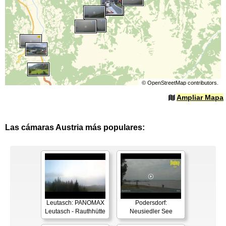
©
OpenStreetMap
contributors.
Ampliar Mapa
Las cámaras Austria más populares:
Leutasch: PANOMAX
Podersdorf:
Leutasch - Rauthhütte
Neusiedler See