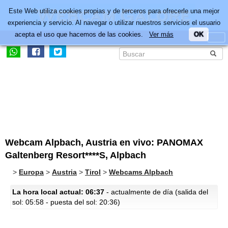
Este Web utiliza cookies propias y de terceros para ofrecerle una mejor
experiencia y servicio. Al navegar o utilizar nuestros servicios el usuario
acepta el uso que hacemos de las cookies.
Ver más
OK
Webcam Alpbach, Austria en vivo: PANOMAX
Galtenberg Resort****S, Alpbach
>
Europa
>
Austria
>
Tirol
>
Webcams Alpbach
La hora local actual: 06:37
- actualmente de día (salida del
sol: 05:58 - puesta del sol: 20:36)