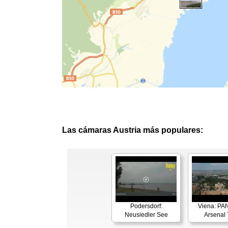
Las cámaras Austria más populares:
Podersdorf:
Viena: P
Neusiedler See
Arsenal