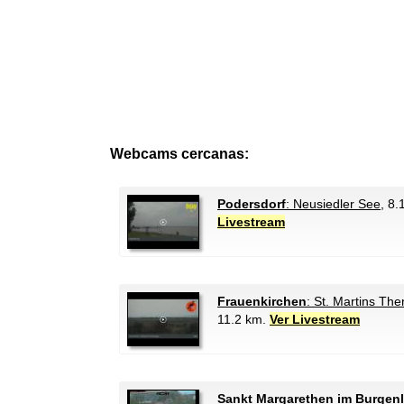
Webcams cercanas:
Podersdorf
: Neusiedler See
, 8
Livestream
Frauenkirchen
: St. Martins Th
11.2 km.
Ver Livestream
Sankt Margarethen im Burgen