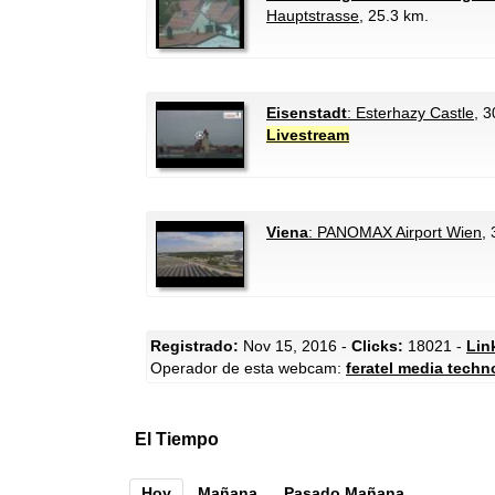
Hauptstrasse
, 25.3 km.
Eisenstadt
: Esterhazy Castle
, 
Livestream
Viena
: PANOMAX Airport Wien
,
Registrado:
Nov 15, 2016 -
Clicks:
18021 -
Lin
Operador de esta webcam:
feratel media techn
El Tiempo
Hoy
Mañana
Pasado Mañana