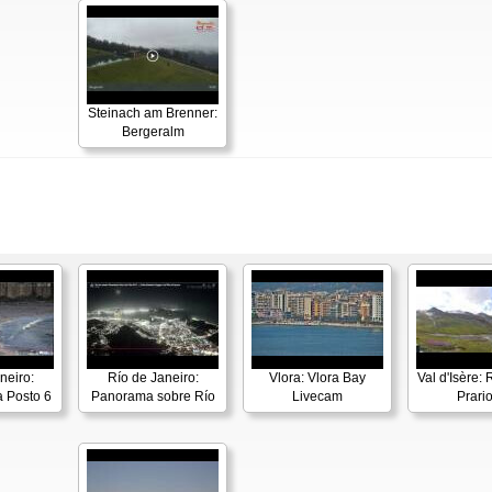
Steinach am Brenner:
Bergeralm
neiro:
Río de Janeiro:
Vlora: Vlora Bay
Val d'Isère:
 Posto 6
Panorama sobre Río
Livecam
Prari