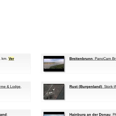
.1 km.
Ver
Breitenbrunn
: PanoCam Br
erme & Lodge
,
Rust (Burgenland)
: Stork
land
:
Hainburg an der Donau
: 