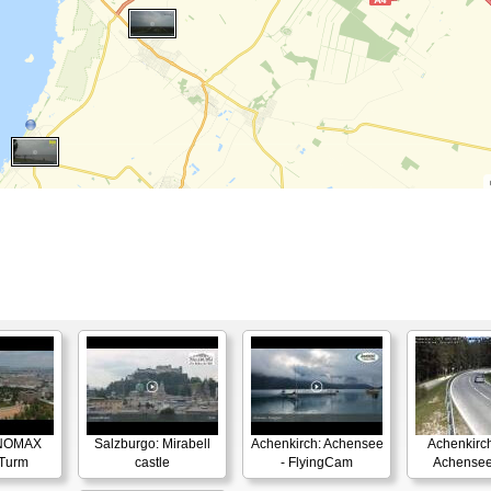
ANOMAX
Salzburgo: Mirabell
Achenkirch: Achensee
Achenkirch
 Turm
castle
- FlyingCam
Achensee