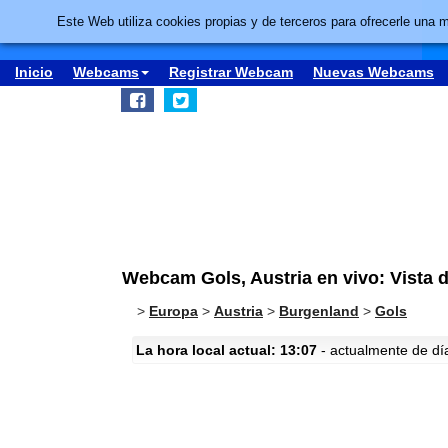
Este Web utiliza cookies propias y de terceros para ofrecerle una 
Inicio
Webcams
Registrar Webcam
Nuevas Webcams
Webcam Gols, Austria en vivo: Vista 
>
Europa
>
Austria
>
Burgenland
>
Gols
La hora local actual: 13:07
- actualmente de día 