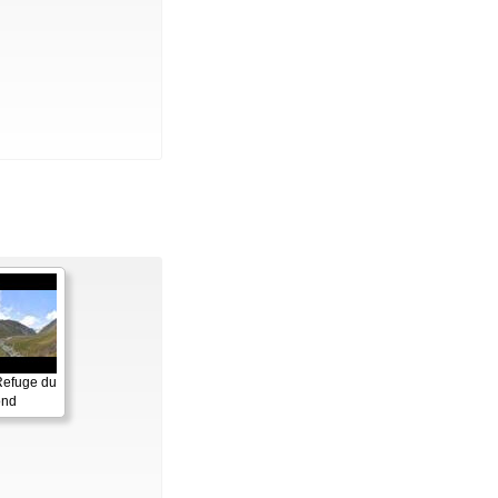
 Refuge du
ond