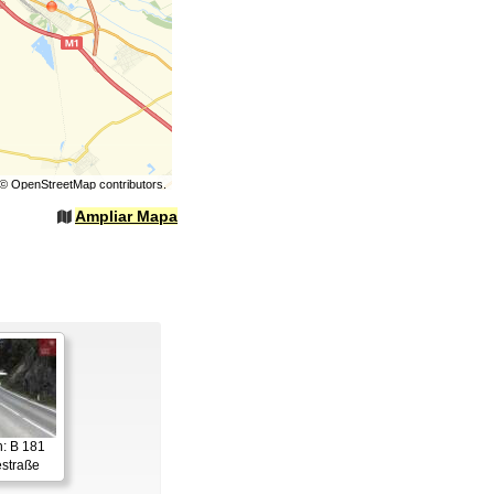
©
OpenStreetMap
contributors.
Ampliar Mapa
: B 181
straße