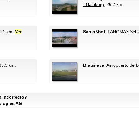
- Hainburg
, 26.2 km.
30.1 km.
Ver
Schloßhof
: PANOMAX Schl
 35.3 km.
Bratislava
: Aeropuerto de B
k incorrecto?
ologies AG