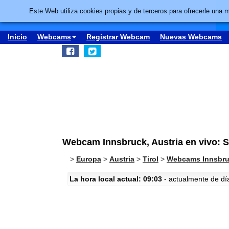
Este Web utiliza cookies propias y de terceros para ofrecerle una 
Inicio
Webcams
Registrar Webcam
Nuevas Webcams
Webcam Innsbruck, Austria en vivo: 
>
Europa
>
Austria
>
Tirol
>
Webcams Innsbr
La hora local actual: 09:03
- actualmente de día 