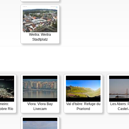
Weitra: Weitra
Stadtplatz
neiro:
Vlora: Vlora Bay
Val d'Isère: Refuge du
Les Abers: 
obre Río
Livecam
Prariond
Castel 