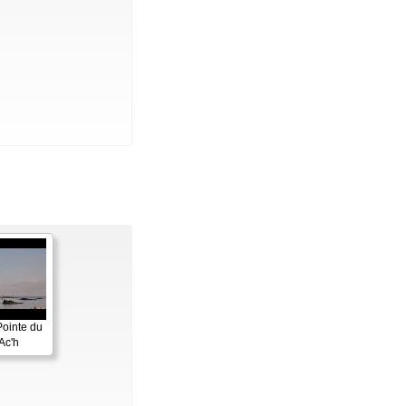
Pointe du
Ac'h