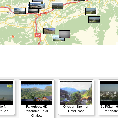
orf:
Falkertsee: HD
Gries am Brenner:
St. Pölten:
er See
Panorama Heidi-
Hotel Rose
Rennbahn
Chalets