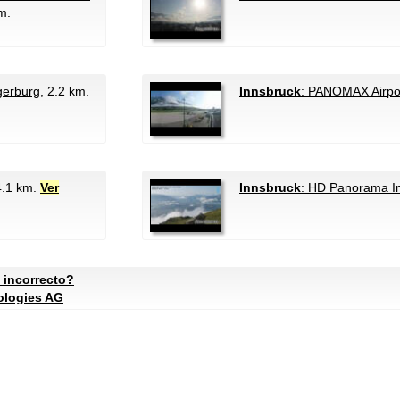
m.
gerburg
, 2.2 km.
Innsbruck
: PANOMAX Airpor
4.1 km.
Ver
Innsbruck
: HD Panorama I
 incorrecto?
ologies AG