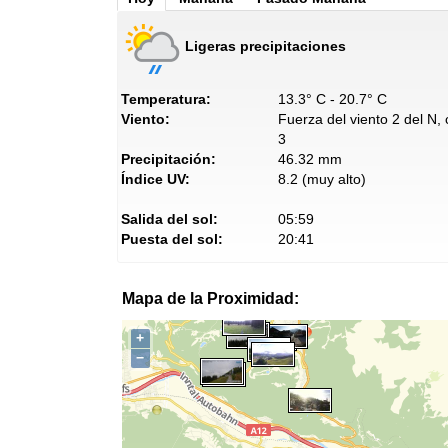
Ligeras precipitaciones
Temperatura:
13.3° C - 20.7° C
Viento:
Fuerza del viento 2 del N,
3
Precipitación:
46.32 mm
Índice UV:
8.2 (muy alto)
Salida del sol:
05:59
Puesta del sol:
20:41
Mapa de la Proximidad:
+
−