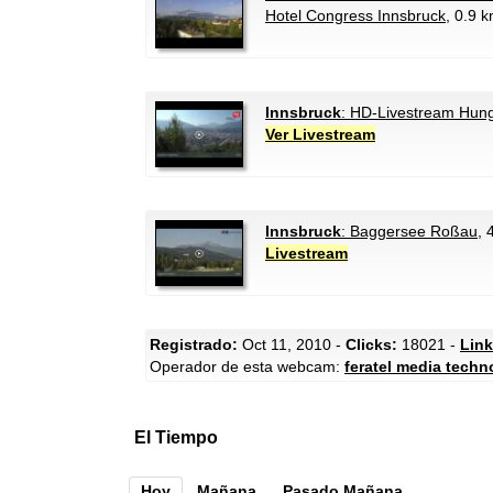
Hotel Congress Innsbruck
, 0.9 k
Innsbruck
: HD-Livestream Hun
Ver Livestream
Innsbruck
: Baggersee Roßau
, 
Livestream
Registrado:
Oct 11, 2010 -
Clicks:
18021 -
Link
Operador de esta webcam:
feratel media techn
El Tiempo
Hoy
Mañana
Pasado Mañana