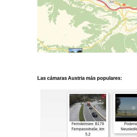
Las cámaras Austria más populares:
Fernsteinsee: B179
Podersd
Fernpassstraße, km
Neusiedl
5,2