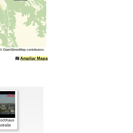
©
OpenStreetMap
contributors.
Ampliar Mapa
 Hochhaus
straße