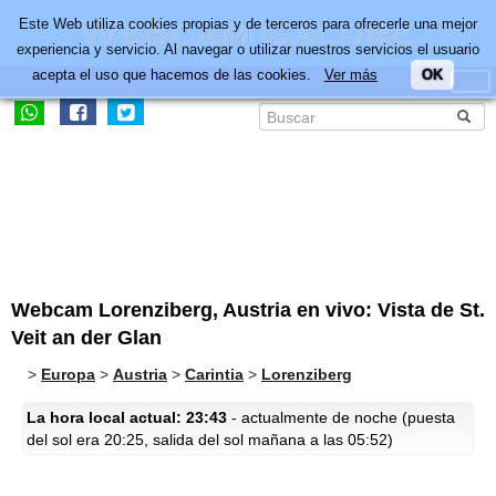
Este Web utiliza cookies propias y de terceros para ofrecerle una mejor
experiencia y servicio. Al navegar o utilizar nuestros servicios el usuario
acepta el uso que hacemos de las cookies.
Ver más
OK
Webcam Lorenziberg, Austria en vivo: Vista de St.
Veit an der Glan
>
Europa
>
Austria
>
Carintia
>
Lorenziberg
La hora local actual: 23:43
- actualmente de noche (puesta
del sol era 20:25, salida del sol mañana a las 05:52)