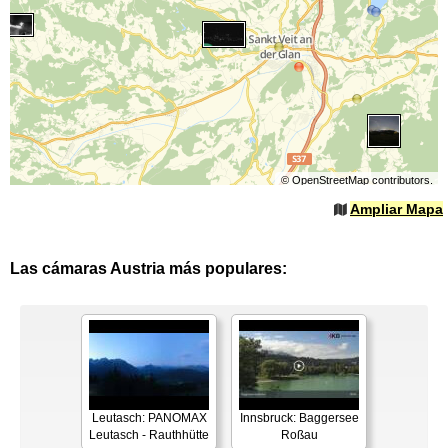
©
OpenStreetMap
contributors.
Ampliar Mapa
Las cámaras Austria más populares:
Leutasch: PANOMAX
Innsbruck: Baggersee
Leutasch - Rauthhütte
Roßau