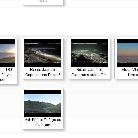
Lienz
en: 180°
Río de Janeiro:
Río de Janeiro:
Vlora: Vl
 Playa
Copacabana Posto 6
Panorama sobre Río
Live
rder
Val d'Isère: Refuge du
Prariond