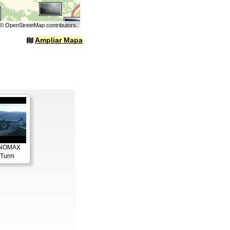
©
OpenStreetMap
contributors.
Ampliar Mapa
ANOMAX
 Turm