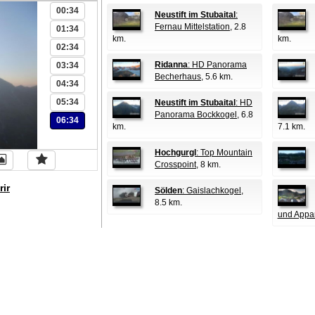
00:34
Neustift im Stubaital
:
Fernau Mittelstation
, 2.8
01:34
km.
km.
02:34
Ridanna
: HD Panorama
03:34
Becherhaus
, 5.6 km.
04:34
05:34
Neustift im Stubaital
: HD
Panorama Bockkogel
, 6.8
06:34
km.
7.1 km.
Hochgurgl
: Top Mountain
Crosspoint
, 8 km.
rir
Sölden
: Gaislachkogel
,
8.5 km.
und Appa