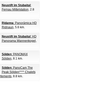
Neustift im Stubaital
:
Fernau Mittelstation
, 2.8
Ridanna
: Panorámica HD
Ridnaun
, 5.6 km.
Neustift im Stubaital
: HD
Panorama Wannenkogel
,
Sölden
: PANOMAX
Sölden
, 8.1 km.
Sölden
: PanoCam The
Peak Sölden**** Chalets
rtements
, 8.8 km.