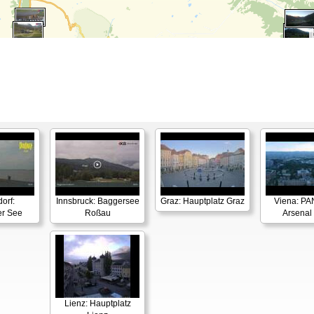
orf:
Innsbruck: Baggersee
Graz: Hauptplatz Graz
Viena: P
er See
Roßau
Arsenal
Lienz: Hauptplatz