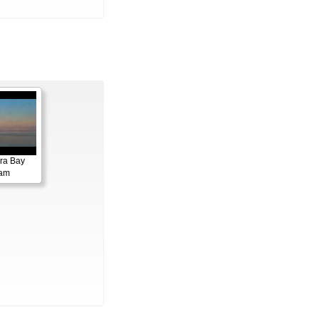
ora Bay
cam