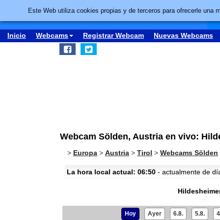
Este Web utiliza cookies propias y de terceros para ofrecerle una 
Inicio
Webcams
Registrar Webcam
Nuevas Webcams
Webcam Sölden, Austria en vivo: Hild
>
Europa
>
Austria
>
Tirol
>
Webcams Sölden
La hora local actual: 06:50
- actualmente de día 
Hildesheime
Hoy
Ayer
6.8.
5.8.
4