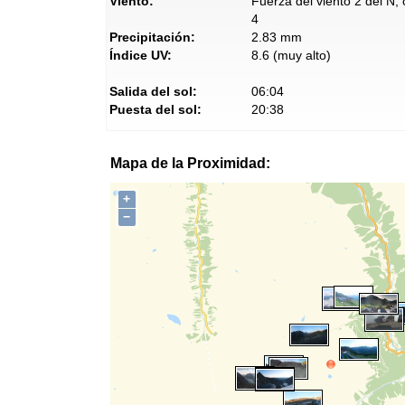
Viento:
Fuerza del viento 2 del N,
4
Precipitación:
2.83 mm
Índice UV:
8.6 (muy alto)
Salida del sol:
06:04
Puesta del sol:
20:38
Mapa de la Proximidad:
+
−