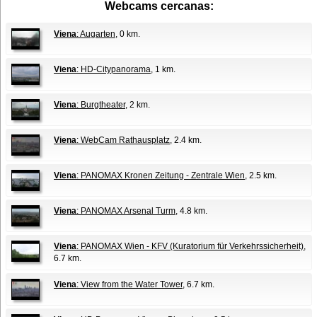
Webcams cercanas:
Viena
: Augarten
, 0 km.
Viena
: HD-Citypanorama
, 1 km.
Viena
: Burgtheater
, 2 km.
Viena
: WebCam Rathausplatz
, 2.4 km.
Viena
: PANOMAX Kronen Zeitung - Zentrale Wien
, 2.5 km.
Viena
: PANOMAX Arsenal Turm
, 4.8 km.
Viena
: PANOMAX Wien - KFV (Kuratorium für Verkehrssicherheit)
,
6.7 km.
Viena
: View from the Water Tower
, 6.7 km.