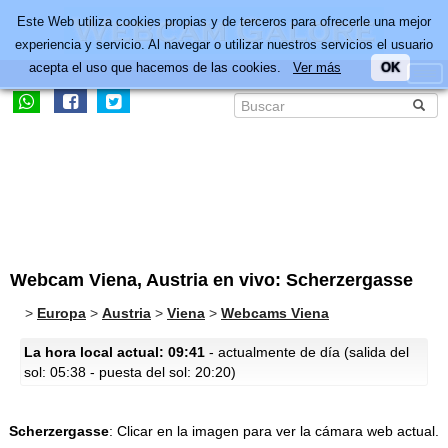
Este Web utiliza cookies propias y de terceros para ofrecerle una mejor
experiencia y servicio. Al navegar o utilizar nuestros servicios el usuario
acepta el uso que hacemos de las cookies.
Ver más
OK
Webcam Viena, Austria en vivo: Scherzergasse
>
Europa
>
Austria
>
Viena
>
Webcams Viena
La hora local actual: 09:41
- actualmente de día (salida del
sol: 05:38 - puesta del sol: 20:20)
Scherzergasse
:
Clicar en la imagen para ver la cámara web actual.