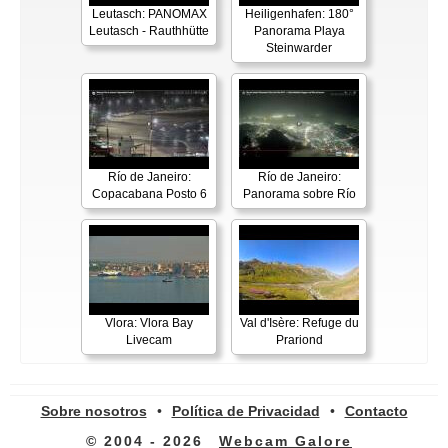
Leutasch: PANOMAX
Heiligenhafen: 180°
Leutasch - Rauthhütte
Panorama Playa
Steinwarder
Río de Janeiro:
Río de Janeiro:
Copacabana Posto 6
Panorama sobre Río
Vlora: Vlora Bay
Val d'Isère: Refuge du
Livecam
Prariond
Sobre nosotros
•
Política de Privacidad
•
Contacto
© 2004 - 2026
Webcam Galore