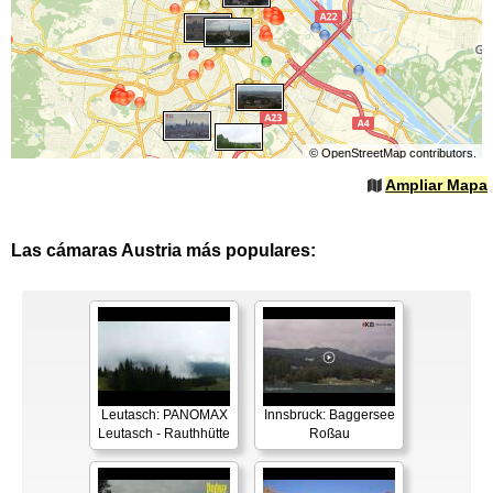
©
OpenStreetMap
contributors.
Ampliar Mapa
Las cámaras Austria más populares:
Leutasch: PANOMAX
Innsbruck: Baggersee
Leutasch - Rauthhütte
Roßau