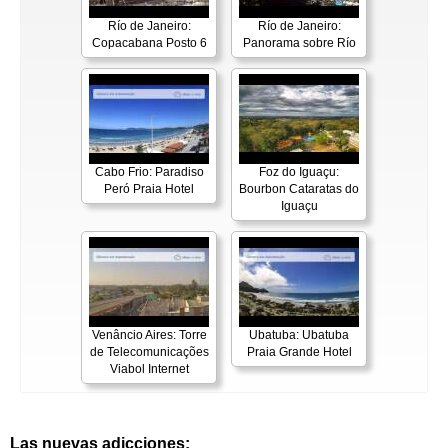
Río de Janeiro:
Río de Janeiro:
Copacabana Posto 6
Panorama sobre Río
Cabo Frio: Paradiso
Foz do Iguaçu:
Peró Praia Hotel
Bourbon Cataratas do
Iguaçu
Venâncio Aires: Torre
Ubatuba: Ubatuba
de Telecomunicações
Praia Grande Hotel
Viabol Internet
Las nuevas adicciones: