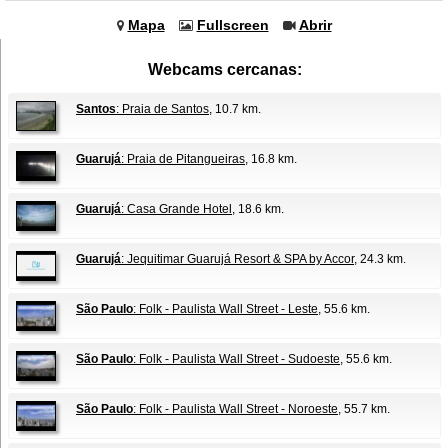
Mapa
Fullscreen
Abrir
Webcams cercanas:
Santos
: Praia de Santos
, 10.7 km.
Guarujá
: Praia de Pitangueiras
, 16.8 km.
Guarujá
: Casa Grande Hotel
, 18.6 km.
Guarujá
: Jequitimar Guarujá Resort & SPA by Accor
, 24.3 km.
São Paulo
: Folk - Paulista Wall Street - Leste
, 55.6 km.
São Paulo
: Folk - Paulista Wall Street - Sudoeste
, 55.6 km.
São Paulo
: Folk - Paulista Wall Street - Noroeste
, 55.7 km.