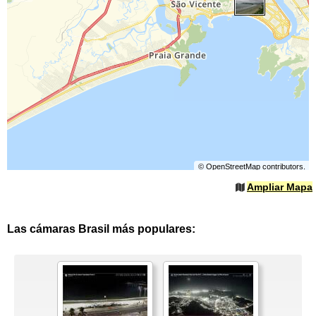
©
OpenStreetMap
contributors.
Ampliar Mapa
Las cámaras Brasil más populares: