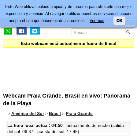
Este Web utiliza cookies propias y de terceros para ofrecerle una mejor
experiencia y servicio. Al navegar o utilizar nuestros servicios el usuario
acepta el uso que hacemos de las cookies.
Ver más
OK
Esta webcam está actualmente fuera de línea!
Webcam Praia Grande, Brasil en vivo: Panorama
de la Playa
>
América del Sur
>
Brasil
>
Praia Grande
La hora local actual: 04:50
- actualmente de noche (salida
del sol: 06:37 - puesta del sol: 17:45)