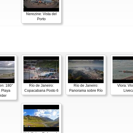
Nerezine: Vista del
Porto
en: 180°
Río de Janeiro:
Río de Janeiro:
Vlora: Vl
 Playa
Copacabana Posto 6
Panorama sobre Río
Live
rder