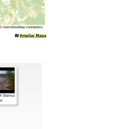
©
OpenStreetMap
contributors.
Ampliar Mapa
h Slanica
er