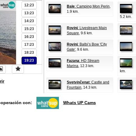
12:23
Bale
: Camping Mon Perin
,
1.9 km.
13:23
5.2 km.
14:23
Rovinj
: Livestream Main
15:23
Square
, 9.6 km.
16:23
Rovinj
: Balbi’s Bow 'City
17:23
Gate'
, 9.6 km.
18:23
19:23
Fazana
: HD Stream
Marina
, 12.3 km.
km.
rir
Svetvinčenat
: Castle and
Fountain
, 14.3 km.
ooperación con:
Whats UP Cams