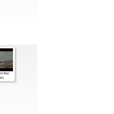
ora Bay
cam