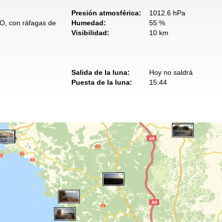
Presión atmosférica:
1012.6 hPa
NO, con ráfagas de
Humedad:
55 %
Visibilidad:
10 km
Salida de la luna:
Hoy no saldrá
Puesta de la luna:
15:44