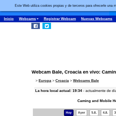
Este Web utiliza cookies propias y de terceros para ofrecerle una 
Inicio
Webcams
Registrar Webcam
Nuevas Webcams
Webcam Bale, Croacia en vivo: Cami
>
Europa
>
Croacia
>
Webcams Bale
La hora local actual: 19:34
- actualmente de día 
Caming and Mobile H
Hoy
Ayer
5.8.
4.8.
3