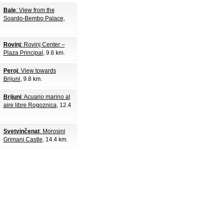
Bale
: View from the
Soardo-Bembo Palace
,
Rovinj
: Rovinj Center –
Plaza Principal
, 9.6 km.
Peroj
: View towards
Brijuni
, 9.8 km.
Brijuni
: Acuario marino al
aire libre Rogoznica
, 12.4
Svetvinčenat
: Morosini
Grimani Castle
, 14.4 km.