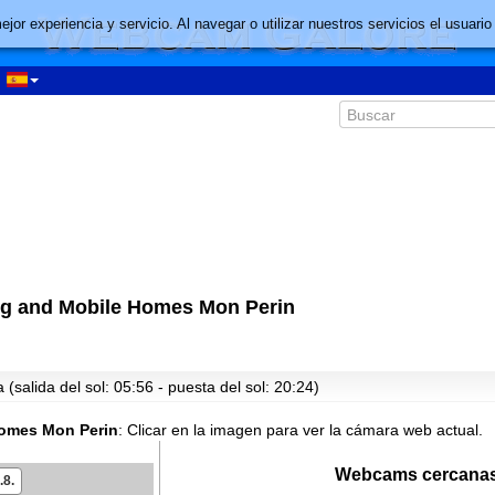
mejor experiencia y servicio. Al navegar o utilizar nuestros servicios el usu
00:23
01:23
02:23
03:23
ng and Mobile Homes Mon Perin
04:23
05:23
07:23
(salida del sol: 05:56 - puesta del sol: 20:24)
08:23
09:23
omes Mon Perin
:
Clicar en la imagen para ver la cámara web actual.
10:23
Webcams cercanas
.8.
11:23