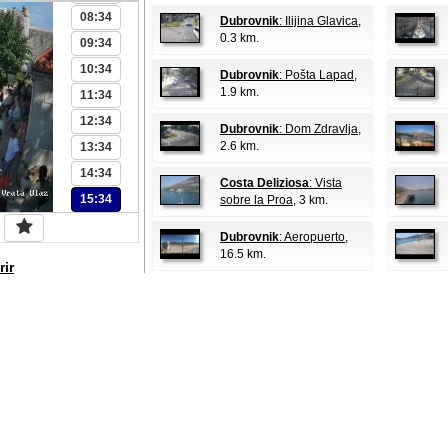
08:34
Dubrovnik
: Ilijina Glavica
,
0.3 km.
09:34
10:34
Dubrovnik
: Pošta Lapad
,
1.9 km.
11:34
12:34
Dubrovnik
: Dom Zdravlja
,
2.6 km.
13:34
14:34
Costa Deliziosa
: Vista
15:34
sobre la Proa
, 3 km.
Dubrovnik
: Aeropuerto
,
16.5 km.
rir