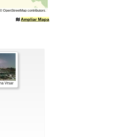
©
OpenStreetMap
contributors.
Ampliar Mapa
na Vrsar