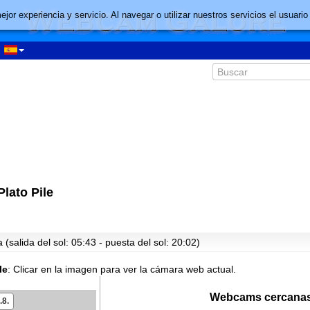
mejor experiencia y servicio. Al navegar o utilizar nuestros servicios el usu
00:34
lato Pile
01:34
02:34
03:34
(salida del sol: 05:43 - puesta del sol: 20:02)
04:34
05:34
le
:
Clicar en la imagen para ver la cámara web actual.
06:34
Webcams cercanas
.8.
07:34