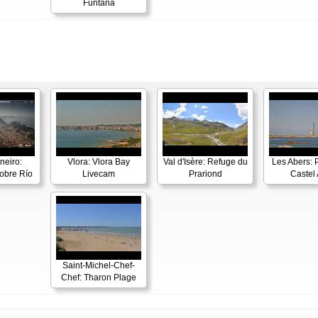
Funtana
neiro:
Vlora: Vlora Bay
Val d'Isère: Refuge du
Les Abers: 
obre Río
Livecam
Prariond
Castel 
Saint-Michel-Chef-
Chef: Tharon Plage