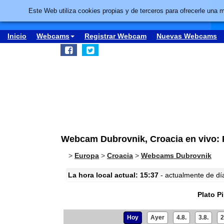
Este Web utiliza cookies propias y de terceros para ofrecerle una 
Inicio
Webcams
Registrar Webcam
Nuevas Webcams
Webcam Dubrovnik, Croacia en vivo: P
>
Europa
>
Croacia
>
Webcams Dubrovnik
La hora local actual: 15:37
- actualmente de día 
Plato Pi
Hoy
Ayer
4.8.
3.8.
2