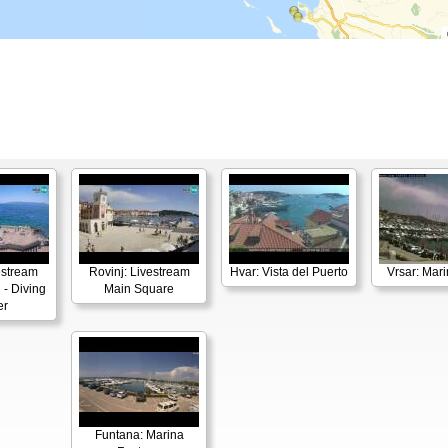
estream
Rovinj: Livestream
Hvar: Vista del Puerto
Vrsar: Mari
 - Diving
Main Square
er
Funtana: Marina