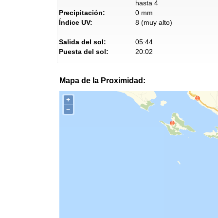
hasta 4
Precipitación:
0 mm
Índice UV:
8 (muy alto)
Salida del sol:
05:44
Puesta del sol:
20:02
Mapa de la Proximidad:
+
−