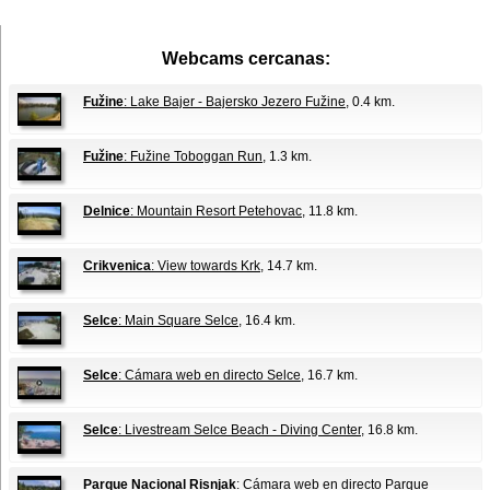
Webcams cercanas:
Fužine
: Lake Bajer - Bajersko Jezero Fužine
, 0.4 km.
Fužine
: Fužine Toboggan Run
, 1.3 km.
Delnice
: Mountain Resort Petehovac
, 11.8 km.
Crikvenica
: View towards Krk
, 14.7 km.
Selce
: Main Square Selce
, 16.4 km.
Selce
: Cámara web en directo Selce
, 16.7 km.
Selce
: Livestream Selce Beach - Diving Center
, 16.8 km.
Parque Nacional Risnjak
: Cámara web en directo Parque