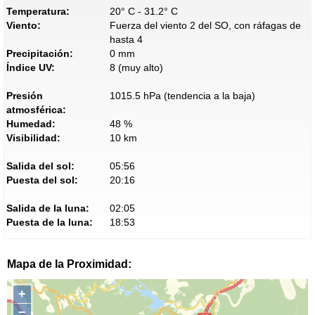
Temperatura:
20° C - 31.2° C
Viento:
Fuerza del viento 2 del SO, con ráfagas de
hasta 4
Precipitación:
0 mm
Índice UV:
8 (muy alto)
Presión
1015.5 hPa (tendencia a la baja)
atmosférica:
Humedad:
48 %
Visibilidad:
10 km
Salida del sol:
05:56
Puesta del sol:
20:16
Salida de la luna:
02:05
Puesta de la luna:
18:53
Mapa de la Proximidad:
+
−