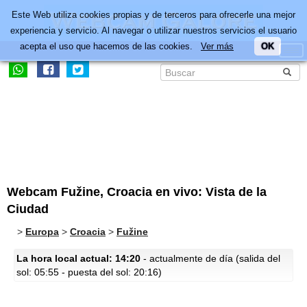
Este Web utiliza cookies propias y de terceros para ofrecerle una mejor
experiencia y servicio. Al navegar o utilizar nuestros servicios el usuario
acepta el uso que hacemos de las cookies.
Ver más
OK
Webcam Fužine, Croacia en vivo: Vista de la
Ciudad
>
Europa
>
Croacia
>
Fužine
La hora local actual: 14:20
- actualmente de día (salida del
sol: 05:55 - puesta del sol: 20:16)