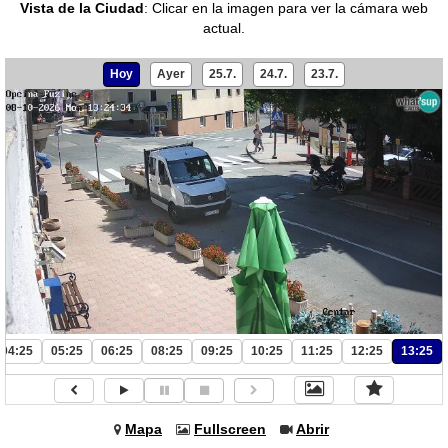
Vista de la Ciudad
:
Clicar en la imagen para ver la cámara web
actual.
Hoy
Ayer
25.7.
24.7.
23.7.
04:25
05:25
06:25
08:25
09:25
10:25
11:25
12:25
13:25
Mapa
Fullscreen
Abrir