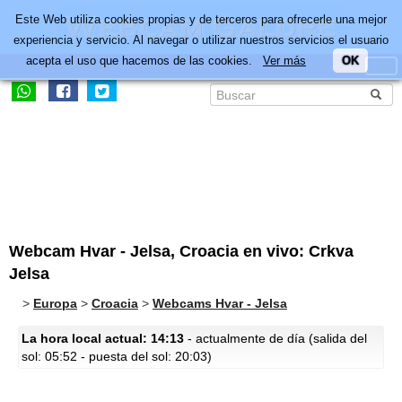
Este Web utiliza cookies propias y de terceros para ofrecerle una mejor
experiencia y servicio. Al navegar o utilizar nuestros servicios el usuario
acepta el uso que hacemos de las cookies.
Ver más
OK
Webcam Hvar - Jelsa, Croacia en vivo: Crkva
Jelsa
>
Europa
>
Croacia
>
Webcams Hvar - Jelsa
La hora local actual: 14:13
- actualmente de día (salida del
sol: 05:52 - puesta del sol: 20:03)