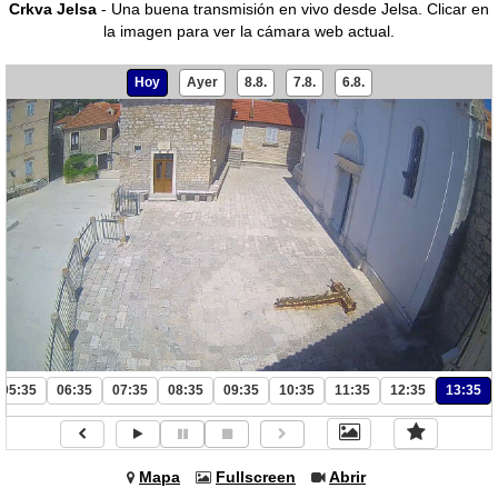
Crkva Jelsa
- Una buena transmisión en vivo desde Jelsa.
Clicar en
la imagen para ver la cámara web actual.
Hoy
Ayer
8.8.
7.8.
6.8.
05:35
06:35
07:35
08:35
09:35
10:35
11:35
12:35
13:35
Mapa
Fullscreen
Abrir