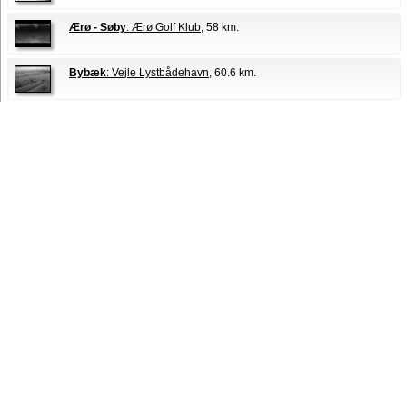
Ærø - Søby
: Ærø Golf Klub
, 58 km.
Bybæk
: Vejle Lystbådehavn
, 60.6 km.