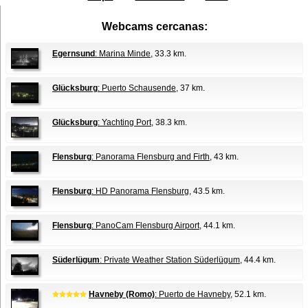
Webcams cercanas:
Egernsund
: Marina Minde
, 33.3 km.
Glücksburg
: Puerto Schausende
, 37 km.
Glücksburg
: Yachting Port
, 38.3 km.
Flensburg
: Panorama Flensburg and Firth
, 43 km.
Flensburg
: HD Panorama Flensburg
, 43.5 km.
Flensburg
: PanoCam Flensburg Airport
, 44.1 km.
Süderlügum
: Private Weather Station Süderlügum
, 44.4 km.
Havneby (Romo)
: Puerto de Havneby
, 52.1 km.