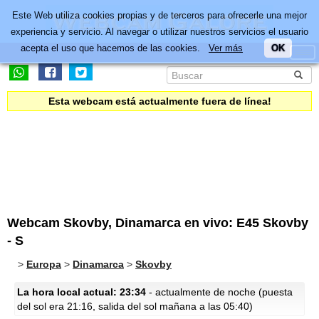
Este Web utiliza cookies propias y de terceros para ofrecerle una mejor
experiencia y servicio. Al navegar o utilizar nuestros servicios el usuario
acepta el uso que hacemos de las cookies.
Ver más
OK
Esta webcam está actualmente fuera de línea!
Webcam Skovby, Dinamarca en vivo: E45 Skovby
- S
>
Europa
>
Dinamarca
>
Skovby
La hora local actual: 23:34
- actualmente de noche (puesta
del sol era 21:16, salida del sol mañana a las 05:40)