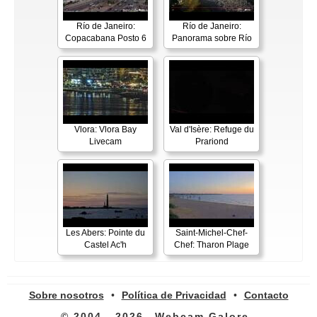
Río de Janeiro:
Río de Janeiro:
Copacabana Posto 6
Panorama sobre Río
Vlora: Vlora Bay
Val d'Isère: Refuge du
Livecam
Prariond
Les Abers: Pointe du
Saint-Michel-Chef-
Castel Ac'h
Chef: Tharon Plage
Sobre nosotros
•
Política de Privacidad
•
Contacto
© 2004 - 2026
Webcam Galore