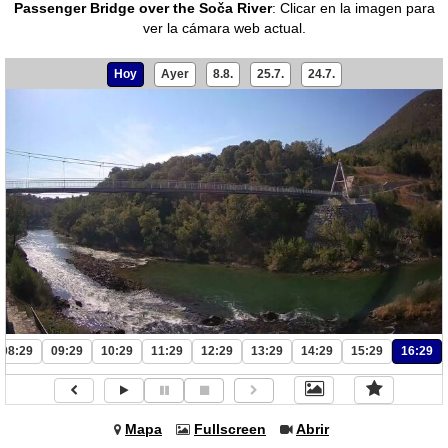
Passenger Bridge over the Soča River
:
Clicar en la imagen para
ver la cámara web actual.
Hoy
Ayer
8.8.
25.7.
24.7.
08:29
09:29
10:29
11:29
12:29
13:29
14:29
15:29
16:29
Mapa
Fullscreen
Abrir