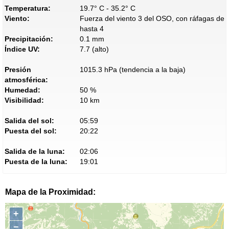
Temperatura:
19.7° C - 35.2° C
Viento:
Fuerza del viento 3 del OSO, con ráfagas de
hasta 4
Precipitación:
0.1 mm
Índice UV:
7.7 (alto)
Presión
1015.3 hPa (tendencia a la baja)
atmosférica:
Humedad:
50 %
Visibilidad:
10 km
Salida del sol:
05:59
Puesta del sol:
20:22
Salida de la luna:
02:06
Puesta de la luna:
19:01
Mapa de la Proximidad:
+
−