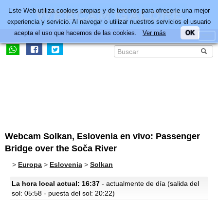
Este Web utiliza cookies propias y de terceros para ofrecerle una mejor
experiencia y servicio. Al navegar o utilizar nuestros servicios el usuario
acepta el uso que hacemos de las cookies.
Ver más
OK
Webcam Solkan, Eslovenia en vivo: Passenger
Bridge over the Soča River
>
Europa
>
Eslovenia
>
Solkan
La hora local actual: 16:37
- actualmente de día (salida del
sol: 05:58 - puesta del sol: 20:22)