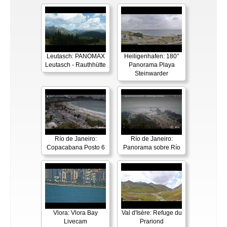
Leutasch: PANOMAX
Heiligenhafen: 180°
Leutasch - Rauthhütte
Panorama Playa
Steinwarder
Río de Janeiro:
Río de Janeiro:
Copacabana Posto 6
Panorama sobre Río
Vlora: Vlora Bay
Val d'Isère: Refuge du
Livecam
Prariond