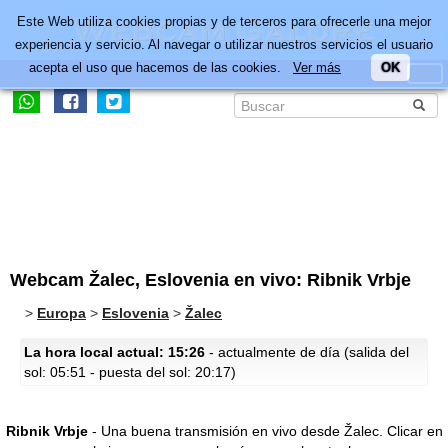
Este Web utiliza cookies propias y de terceros para ofrecerle una mejor
experiencia y servicio. Al navegar o utilizar nuestros servicios el usuario
acepta el uso que hacemos de las cookies.
Ver más
OK
Webcam Žalec, Eslovenia en vivo: Ribnik Vrbje
>
Europa
>
Eslovenia
>
Žalec
La hora local actual: 15:26
- actualmente de día (salida del
sol: 05:51 - puesta del sol: 20:17)
Ribnik Vrbje
- Una buena transmisión en vivo desde Žalec.
Clicar en