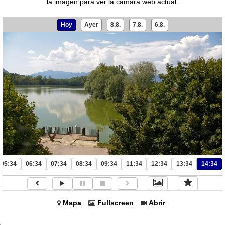
la imagen para ver la cámara web actual.
Hoy
Ayer
8.8.
7.8.
6.8.
05:34
06:34
07:34
08:34
09:34
11:34
12:34
13:34
14:34
Mapa
Fullscreen
Abrir