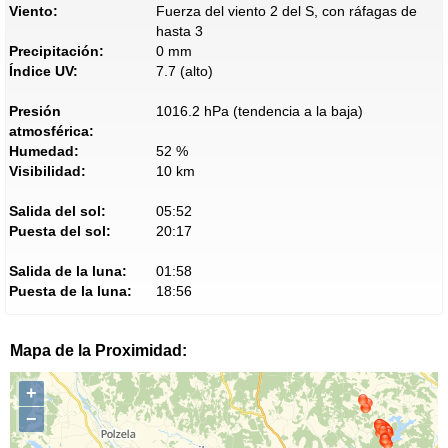
Viento:
Fuerza del viento 2 del S, con ráfagas de
hasta 3
Precipitación:
0 mm
Índice UV:
7.7 (alto)
Presión
1016.2 hPa (tendencia a la baja)
atmosférica:
Humedad:
52 %
Visibilidad:
10 km
Salida del sol:
05:52
Puesta del sol:
20:17
Salida de la luna:
01:58
Puesta de la luna:
18:56
Mapa de la Proximidad:
+
−