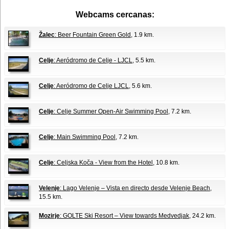
Webcams cercanas:
Žalec
: Beer Fountain Green Gold
, 1.9 km.
Celje
: Aeródromo de Celje - LJCL
, 5.5 km.
Celje
: Aeródromo de Celje LJCL
, 5.6 km.
Celje
: Celje Summer Open-Air Swimming Pool
, 7.2 km.
Celje
: Main Swimming Pool
, 7.2 km.
Celje
: Celjska Koča - View from the Hotel
, 10.8 km.
Velenje
: Lago Velenje – Vista en directo desde Velenje Beach
,
15.5 km.
Mozirje
: GOLTE Ski Resort – View towards Medvedjak
, 24.2 km.