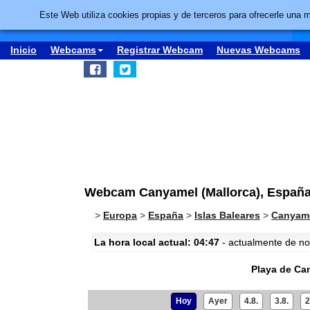
Este Web utiliza cookies propias y de terceros para ofrecerle una 
Inicio
Webcams
Registrar Webcam
Nuevas Webcams
Webcam Canyamel (Mallorca), España
>
Europa
>
España
>
Islas Baleares
>
Canyame
La hora local actual: 04:47
- actualmente de noc
Playa de Ca
Hoy
Ayer
4.8.
3.8.
2