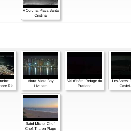
A Coruña: Playa Santa
Cristina
neiro:
Vlora: Vlora Bay
Val d'Isère: Refuge du
Les Abers: 
obre Río
Livecam
Prariond
Castel 
Saint-Michel-Chef-
Chef: Tharon Plage