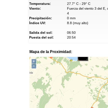
Temperatura:
27.7° C - 29° C
Viento:
Fuerza del viento 3 del E,
4
Precipitación:
0 mm
Índice UV:
8.8 (muy alto)
Salida del sol:
06:50
Puesta del sol:
20:54
Mapa de la Proximidad:
+
−