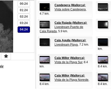
00:24
Capdepera (Mallorca)
:
Vista sobre Capdepera
,
01:24
4.7 km.
02:24
Cala Rajada (Mallorca)
:
03:24
Livestream Puerto de
04:24
Cala Rajada
, 5.9 km.
Cala Agulla (Mallorca)
:
Livestream Playa
, 7.2 km.
km.
Cala Millor (Mallorca)
:
Vista de la Playa Sur
, 8.4
rir
km.
8.4 km.
Cala Millor (Mallorca)
:
Vista de la Playa Noreste
,
8.4 km.
8.4 km.