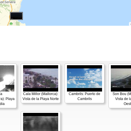
ía
Cala Millor (Mallorca):
Cambrils: Puerto de
Son Bou (M
a): Playa
Vista de la Playa Norte
Cambrils
Vista de l
dia
Oes