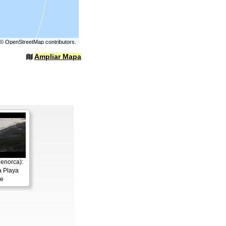
©
OpenStreetMap
contributors.
Ampliar Mapa
enorca):
a Playa
te