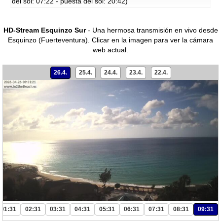
del sol: 07:22 - puesta del sol: 20:42)
HD-Stream Esquinzo Sur
- Una hermosa transmisión en vivo desde
Esquinzo (Fuerteventura).
Clicar en la imagen para ver la cámara
web actual.
26.4.
25.4.
24.4.
23.4.
22.4.
01:31
02:31
03:31
04:31
05:31
06:31
07:31
08:31
09:31