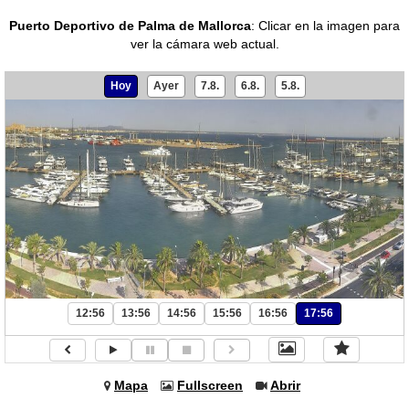
Puerto Deportivo de Palma de Mallorca
:
Clicar en la imagen para
ver la cámara web actual.
Hoy
Ayer
7.8.
6.8.
5.8.
12:56
13:56
14:56
15:56
16:56
17:56
Mapa
Fullscreen
Abrir