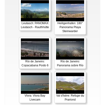
Leutasch: PANOMAX
Heiligenhafen: 180°
Leutasch - Rauthhütte
Panorama Playa
Steinwarder
Río de Janeiro:
Río de Janeiro:
Copacabana Posto 6
Panorama sobre Río
Vlora: Vlora Bay
Val d'Isère: Refuge du
Livecam
Prariond