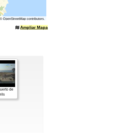
©
OpenStreetMap
contributors.
Ampliar Mapa
uerto de
ils