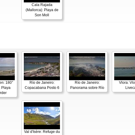
Cala Rajada
(Mallorca): Playa de
Son Moll
en: 180°
Río de Janeiro:
Río de Janeiro:
Vlora: Vl
 Playa
Copacabana Posto 6
Panorama sobre Río
Live
rder
Val d'Isère: Refuge du