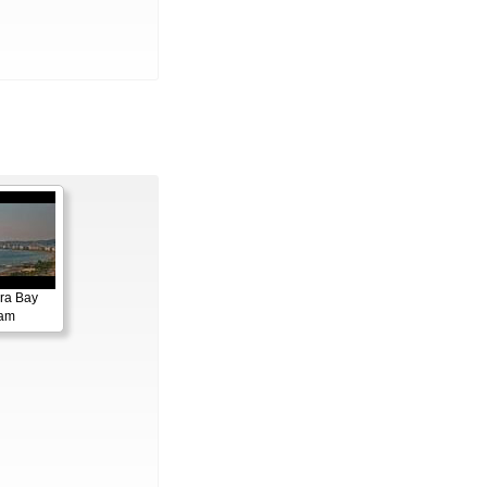
ora Bay
cam