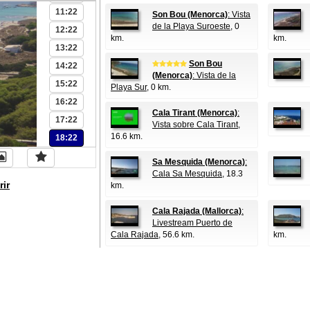
11:22
Son Bou (Menorca)
: Vista
de la Playa Suroeste
, 0
12:22
km.
km.
13:22
Son Bou
14:22
(Menorca)
: Vista de la
15:22
Playa Sur
, 0 km.
16:22
Cala Tirant (Menorca)
:
17:22
Vista sobre Cala Tirant
,
16.6 km.
18:22
Sa Mesquida (Menorca)
:
Cala Sa Mesquida
, 18.3
rir
km.
Cala Rajada (Mallorca)
:
Livestream Puerto de
Cala Rajada
, 56.6 km.
km.