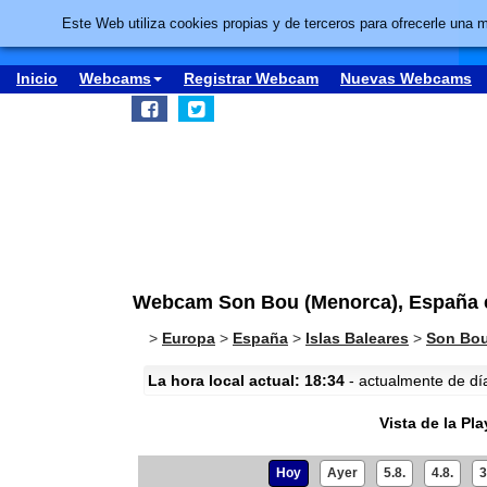
Este Web utiliza cookies propias y de terceros para ofrecerle una 
Inicio
Webcams
Registrar Webcam
Nuevas Webcams
Webcam Son Bou (Menorca), España en
>
Europa
>
España
>
Islas Baleares
>
Son Bou
La hora local actual: 18:34
- actualmente de día 
Vista de la Pl
Hoy
Ayer
5.8.
4.8.
3