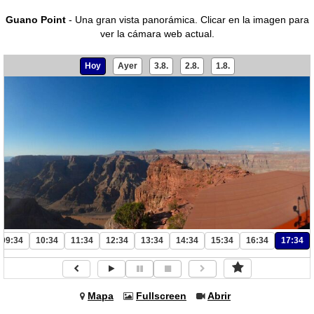
Guano Point
- Una gran vista panorámica.
Clicar en la imagen para
ver la cámara web actual.
Hoy
Ayer
3.8.
2.8.
1.8.
09:34
10:34
11:34
12:34
13:34
14:34
15:34
16:34
17:34
Mapa
Fullscreen
Abrir