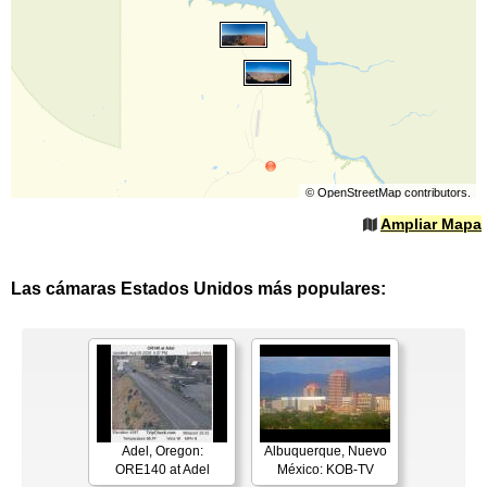
©
OpenStreetMap
contributors.
Ampliar Mapa
Las cámaras Estados Unidos más populares:
Adel, Oregon:
Albuquerque, Nuevo
ORE140 at Adel
México: KOB-TV