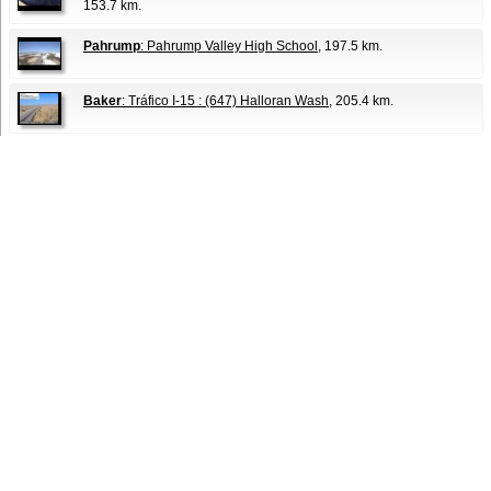
153.7 km.
Pahrump
: Pahrump Valley High School
, 197.5 km.
Baker
: Tráfico I-15 : (647) Halloran Wash
, 205.4 km.