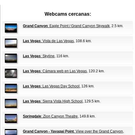
Webcams cercanas:
Grand Canyon
: Eagle Point / Grand Canyon Skywalk
, 2.5 km.
Las Vegas
: Vista de Las Vegas
, 108.6 km.
Las Vegas
: Skyline
, 116 km.
Las Vegas
: Cámara web en Las Vegas
, 120.2 km.
Las Vegas
: Las Vegas Day School
, 126 km.
Las Vegas
: Sierra Vista High School
, 129.5 km.
Springdale
: Zion Canyon Theatre
, 149.8 km.
Grand Canyon - Yavapai Point
: View over the Grand Canyon
,