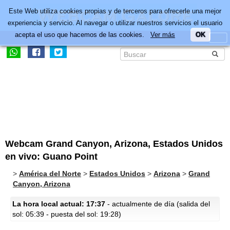
Este Web utiliza cookies propias y de terceros para ofrecerle una mejor
experiencia y servicio. Al navegar o utilizar nuestros servicios el usuario
acepta el uso que hacemos de las cookies.
Ver más
OK
Webcam Grand Canyon, Arizona, Estados Unidos
en vivo: Guano Point
>
América del Norte
>
Estados Unidos
>
Arizona
>
Grand
Canyon, Arizona
La hora local actual: 17:37
- actualmente de día (salida del
sol: 05:39 - puesta del sol: 19:28)