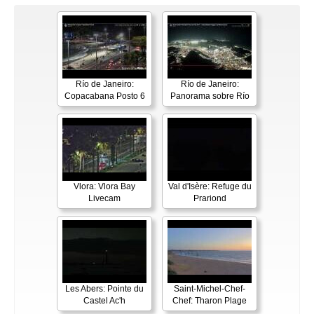
Río de Janeiro:
Río de Janeiro:
Copacabana Posto 6
Panorama sobre Río
Vlora: Vlora Bay
Val d'Isère: Refuge du
Livecam
Prariond
Les Abers: Pointe du
Saint-Michel-Chef-
Castel Ac'h
Chef: Tharon Plage