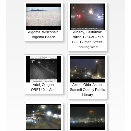
Algoma, Wisconsin:
Albany, California:
Algoma Beach
Tráfico T254W -- SR-
123 : Gilman Street -
Looking West
Adel, Oregon:
Akron, Ohio: Akron-
ORE140 at Adel
Summit County Public
Library