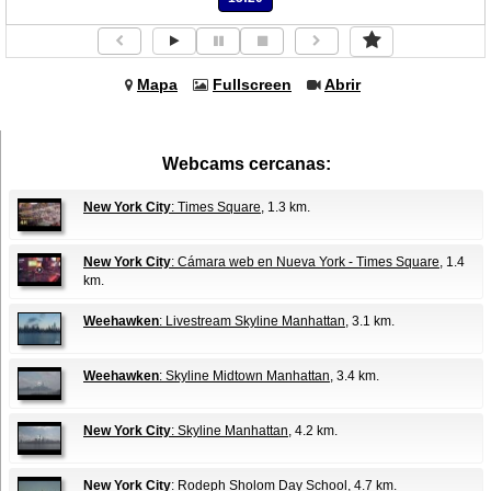
Mapa
Fullscreen
Abrir
Webcams cercanas:
New York City
: Times Square
, 1.3 km.
New York City
: Cámara web en Nueva York - Times Square
, 1.4
km.
Weehawken
: Livestream Skyline Manhattan
, 3.1 km.
Weehawken
: Skyline Midtown Manhattan
, 3.4 km.
New York City
: Skyline Manhattan
, 4.2 km.
New York City
: Rodeph Sholom Day School
, 4.7 km.