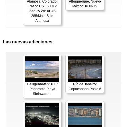
Alamosa, Colorado:
Albuquerque, Nuevo
Tráfico US 160 MP
México: KOB-TV
232.75 WB at US
285/Main St in
Alamosa
Las nuevas adicciones:
Heiligenhafen: 180°
Río de Janeiro:
Panorama Playa
Copacabana Posto 6
Steinwarder