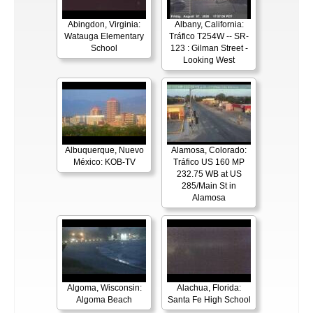
Abingdon, Virginia:
Albany, California:
Watauga Elementary
Tráfico T254W -- SR-
School
123 : Gilman Street -
Looking West
Albuquerque, Nuevo
Alamosa, Colorado:
México: KOB-TV
Tráfico US 160 MP
232.75 WB at US
285/Main St in
Alamosa
Algoma, Wisconsin:
Alachua, Florida:
Algoma Beach
Santa Fe High School