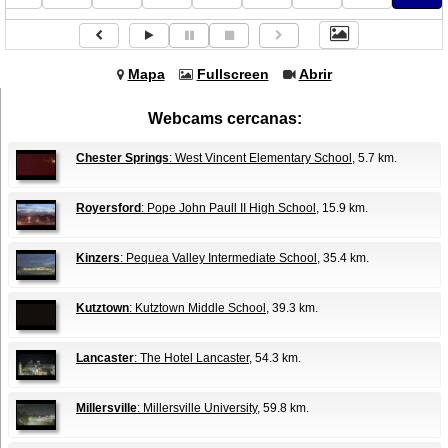
Mapa
Fullscreen
Abrir
Webcams cercanas:
Chester Springs
: West Vincent Elementary School
, 5.7 km.
Royersford
: Pope John Paull II High School
, 15.9 km.
Kinzers
: Pequea Valley Intermediate School
, 35.4 km.
Kutztown
: Kutztown Middle School
, 39.3 km.
Lancaster
: The Hotel Lancaster
, 54.3 km.
Millersville
: Millersville University
, 59.8 km.