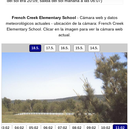
del sol era 20:09, salida del sol mañana a las 06:07)
French Creek Elementary School
- Cámara web y datos
meteorológicos actuales - ubicación de la cámara: French Creek
Elementary School.
Clicar en la imagen para ver la cámara web
actual.
18.5.
17.5.
16.5.
15.5.
14.5.
03:02
04:02
05:02
06:02
07:02
08:02
09:02
10:02
11:02