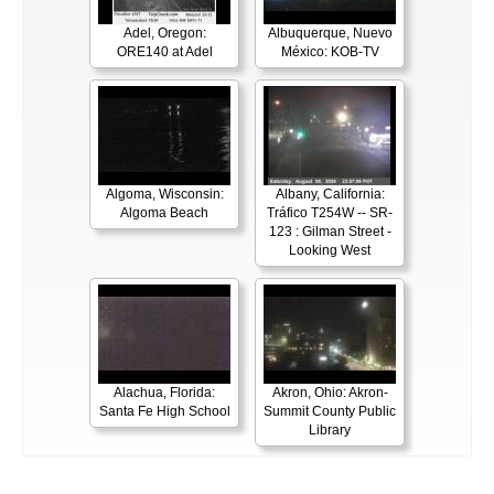
Adel, Oregon:
Albuquerque, Nuevo
ORE140 at Adel
México: KOB-TV
Algoma, Wisconsin:
Albany, California:
Algoma Beach
Tráfico T254W -- SR-
123 : Gilman Street -
Looking West
Alachua, Florida:
Akron, Ohio: Akron-
Santa Fe High School
Summit County Public
Library