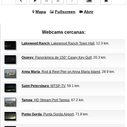
Mapa
Fullscreen
Abrir
Webcams cercanas:
Lakewood Ranch
: Lakewood Ranch Town Hall
, 12.3 km.
Osprey
: Panorámica de 150° Casey Key Gulf
, 20.3 km.
Anna Maria
: Rod & Reel Pier on Anna Maria Island
, 28.9 km.
Saint Petersburg
: WTSP-TV
, 59.1 km.
Tampa
: HD Stream Port Tampa
, 67.2 km.
Punta Gorda
: Punta Gorda Airport
, 71.8 km.