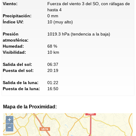
Viento:
Fuerza del viento 3 del SO, con ráfagas de
hasta 4
Precipitación:
0 mm
Índice UV:
10 (muy alto)
Presión
1019.3 hPa (tendencia a la baja)
atmosférica:
Humedad:
68 %
Visibilidad:
10 km
Salida del sol:
06:37
Puesta del sol:
20:19
Salida de la luna:
01:22
Puesta de la luna:
16:50
Mapa de la Proximidad:
+
−