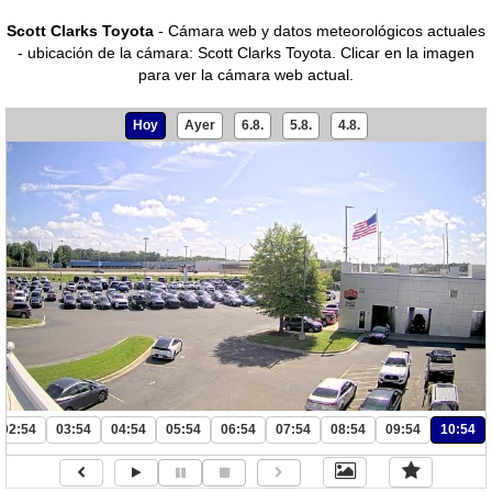
Scott Clarks Toyota
- Cámara web y datos meteorológicos actuales
- ubicación de la cámara: Scott Clarks Toyota.
Clicar en la imagen
para ver la cámara web actual.
Hoy
Ayer
6.8.
5.8.
4.8.
02:54
03:54
04:54
05:54
06:54
07:54
08:54
09:54
10:54