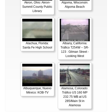
Akron, Ohio: Akron-
Algoma, Wisconsin:
Summit County Public
Algoma Beach
Library
Alachua, Florida:
Albany, California:
Santa Fe High School
Tráfico T254W -- SR-
123 : Gilman Street -
Looking West
Albuquerque, Nuevo
Alamosa, Colorado:
México: KOB-TV
Tráfico US 160 MP
232.75 WB at US
285/Main St in
Alamosa