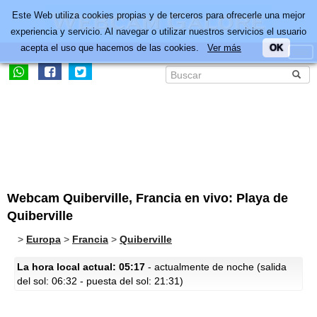
Este Web utiliza cookies propias y de terceros para ofrecerle una mejor
experiencia y servicio. Al navegar o utilizar nuestros servicios el usuario
acepta el uso que hacemos de las cookies.
Ver más
OK
Webcam Quiberville, Francia en vivo: Playa de
Quiberville
>
Europa
>
Francia
>
Quiberville
La hora local actual: 05:17
- actualmente de noche (salida
del sol: 06:32 - puesta del sol: 21:31)