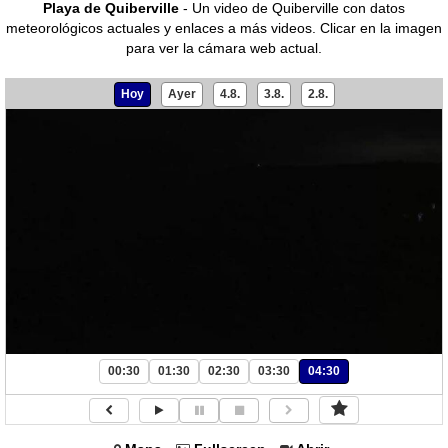
Playa de Quiberville
- Un video de Quiberville con datos
meteorológicos actuales y enlaces a más videos.
Clicar en la imagen
para ver la cámara web actual.
Hoy
Ayer
4.8.
3.8.
2.8.
00:30
01:30
02:30
03:30
04:30