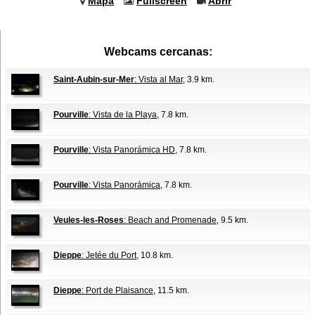
Mapa
Fullscreen
Abrir
Webcams cercanas:
Saint-Aubin-sur-Mer
: Vista al Mar
, 3.9 km.
Pourville
: Vista de la Playa
, 7.8 km.
Pourville
: Vista Panorámica HD
, 7.8 km.
Pourville
: Vista Panorámica
, 7.8 km.
Veules-les-Roses
: Beach and Promenade
, 9.5 km.
Dieppe
: Jetée du Port
, 10.8 km.
Dieppe
: Port de Plaisance
, 11.5 km.