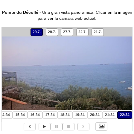
Pointe du Décollé
- Una gran vista panorámica.
Clicar en la imagen
para ver la cámara web actual.
29.7.
28.7.
27.7.
22.7.
21.7.
14:34
15:34
16:34
17:34
18:34
19:34
20:34
21:34
22:34