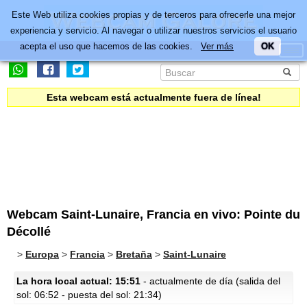
Este Web utiliza cookies propias y de terceros para ofrecerle una mejor
experiencia y servicio. Al navegar o utilizar nuestros servicios el usuario
acepta el uso que hacemos de las cookies.
Ver más
OK
Esta webcam está actualmente fuera de línea!
Webcam Saint-Lunaire, Francia en vivo: Pointe du
Décollé
>
Europa
>
Francia
>
Bretaña
>
Saint-Lunaire
La hora local actual: 15:51
- actualmente de día (salida del
sol: 06:52 - puesta del sol: 21:34)