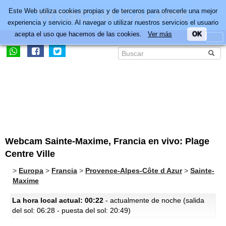
Este Web utiliza cookies propias y de terceros para ofrecerle una mejor
experiencia y servicio. Al navegar o utilizar nuestros servicios el usuario
acepta el uso que hacemos de las cookies.
Ver más
OK
Webcam Sainte-Maxime, Francia en vivo: Plage
Centre Ville
>
Europa
>
Francia
>
Provence-Alpes-Côte d Azur
>
Sainte-
Maxime
La hora local actual: 00:22
- actualmente de noche (salida
del sol: 06:28 - puesta del sol: 20:49)