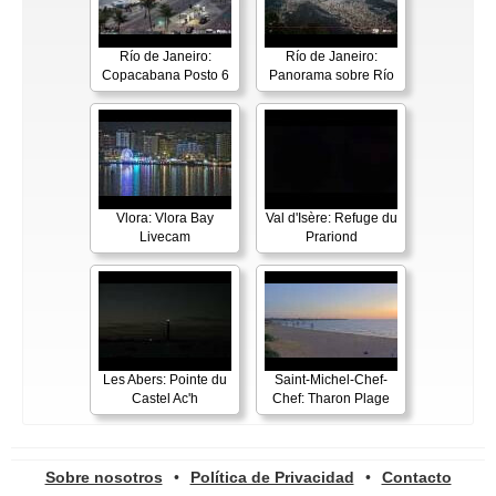
Río de Janeiro:
Río de Janeiro:
Copacabana Posto 6
Panorama sobre Río
Vlora: Vlora Bay
Val d'Isère: Refuge du
Livecam
Prariond
Les Abers: Pointe du
Saint-Michel-Chef-
Castel Ac'h
Chef: Tharon Plage
Sobre nosotros
•
Política de Privacidad
•
Contacto