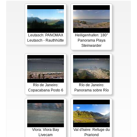
Leutasch: PANOMAX
Heiligenhafen: 180°
Leutasch - Rauthhütte
Panorama Playa
Steinwarder
Río de Janeiro:
Río de Janeiro:
Copacabana Posto 6
Panorama sobre Río
Vlora: Vlora Bay
Val d'Isère: Refuge du
Livecam
Prariond