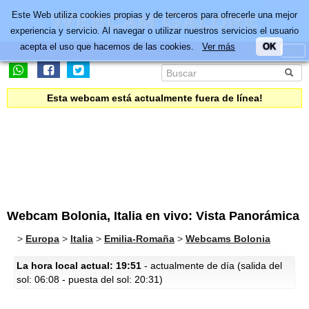
Este Web utiliza cookies propias y de terceros para ofrecerle una mejor
experiencia y servicio. Al navegar o utilizar nuestros servicios el usuario
acepta el uso que hacemos de las cookies.
Ver más
OK
Esta webcam está actualmente fuera de línea!
Webcam Bolonia, Italia en vivo: Vista Panorámica
>
Europa
>
Italia
>
Emilia-Romaña
>
Webcams Bolonia
La hora local actual: 19:51
- actualmente de día (salida del
sol: 06:08 - puesta del sol: 20:31)