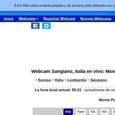
Este Web utiliza cookies propias y de terceros para ofrecerle una 
Inicio
Webcams
Registrar Webcam
Nuevas Webcams
Webcam Sangiano, Italia en vivo: Mon
>
Europa
>
Italia
>
Lombardía
>
Sangiano
La hora local actual: 05:21
- actualmente de noc
Monte Pi
Hoy
Ayer
5.8.
4.8.
3