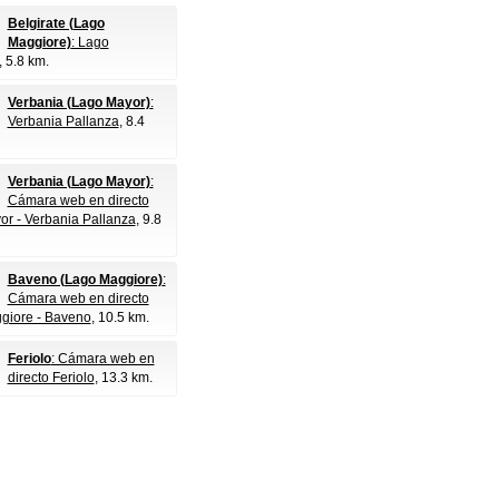
Belgirate (Lago
Maggiore)
: Lago
, 5.8 km.
Verbania (Lago Mayor)
:
Verbania Pallanza
, 8.4
Verbania (Lago Mayor)
:
Cámara web en directo
r - Verbania Pallanza
, 9.8
Baveno (Lago Maggiore)
:
Cámara web en directo
giore - Baveno
, 10.5 km.
Feriolo
: Cámara web en
directo Feriolo
, 13.3 km.