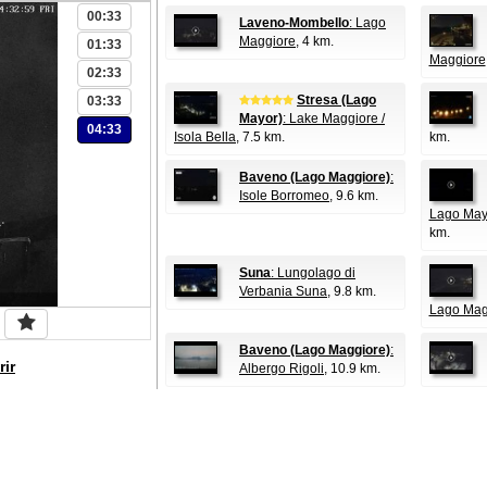
00:33
Laveno-Mombello
: Lago
Maggiore
, 4 km.
01:33
Maggiore
02:33
Stresa (Lago
03:33
Mayor)
: Lake Maggiore /
04:33
Isola Bella
, 7.5 km.
km.
Baveno (Lago Maggiore)
:
Isole Borromeo
, 9.6 km.
Lago Mayo
km.
Suna
: Lungolago di
Verbania Suna
, 9.8 km.
Lago Mag
Baveno (Lago Maggiore)
:
rir
Albergo Rigoli
, 10.9 km.