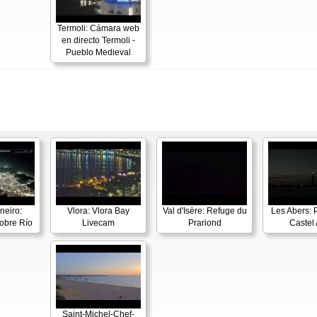
Termoli: Cámara web
en directo Termoli -
Pueblo Medieval
neiro:
Vlora: Vlora Bay
Val d'Isère: Refuge du
Les Abers: 
obre Río
Livecam
Prariond
Castel 
Saint-Michel-Chef-