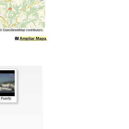
©
OpenStreetMap
contributors.
Ampliar Mapa
 Puerto