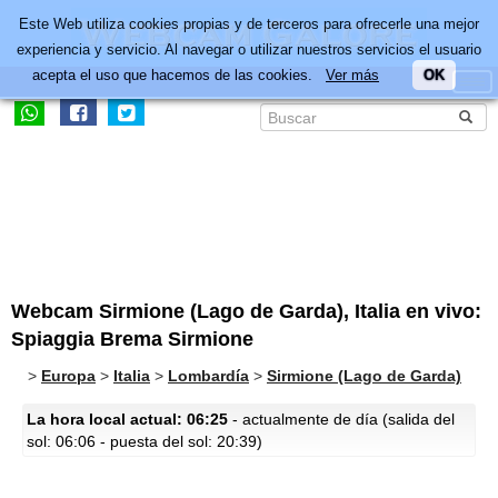
Este Web utiliza cookies propias y de terceros para ofrecerle una mejor
experiencia y servicio. Al navegar o utilizar nuestros servicios el usuario
acepta el uso que hacemos de las cookies.
Ver más
OK
Webcam Sirmione (Lago de Garda), Italia en vivo:
Spiaggia Brema Sirmione
>
Europa
>
Italia
>
Lombardía
>
Sirmione (Lago de Garda)
La hora local actual: 06:25
- actualmente de día (salida del
sol: 06:06 - puesta del sol: 20:39)