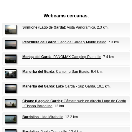
Webcams cercanas:
Sirmione (Lago de Garda)
: Vista Panorámica
, 2.3 km.
Peschiera del Garda
: Lago de Garda y Monte Baldo
, 7.3 km.
Moniga del Garda
: PANOMAX Camping Piantelle
, 7.4 km.
Manerba del Garda
: Camping San Biagio
, 9.4 km.
Manerba del Garda
: Lake Garda - Sup Garda
, 10.1 km.
Cisano (Lago de Garda)
: Cámara web en directo Lago de Garda
- Cisano Bardolino
, 12 km.
Bardolino
: Lido Mirabello
, 12.2 km.
Bardolino
: Punta Cornicello
, 12.4 km.