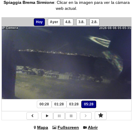
Spiaggia Brema Sirmione
:
Clicar en la imagen para ver la cámara
web actual.
Hoy
Ayer
4.8.
3.8.
2.8.
00:28
01:28
03:28
05:28
Mapa
Fullscreen
Abrir