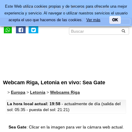
Este Web utiliza cookies propias y de terceros para ofrecerle una mejor
experiencia y servicio. Al navegar o utilizar nuestros servicios el usuario
acepta el uso que hacemos de las cookies.
Ver más
OK
Webcam Riga, Letonia en vivo: Sea Gate
>
Europa
>
Letonia
>
Webcams Riga
La hora local actual: 19:58
- actualmente de día (salida del
sol: 05:35 - puesta del sol: 21:21)
Sea Gate
:
Clicar en la imagen para ver la cámara web actual.