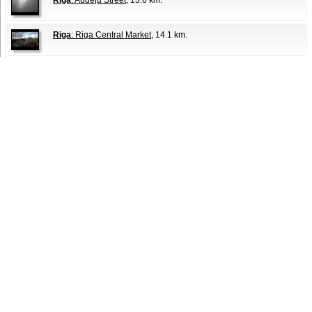
Riga
: Audēju Street
, 13.6 km.
Riga
: Riga Central Market
, 14.1 km.