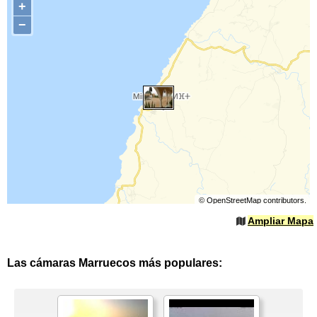
+
−
©
OpenStreetMap
contributors.
Ampliar Mapa
Las cámaras Marruecos más populares: