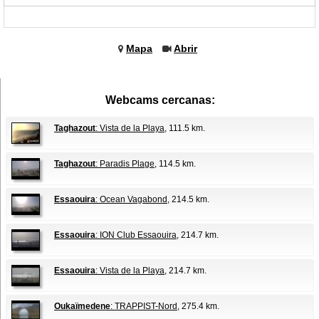
Mapa
Abrir
Webcams cercanas:
Taghazout
: Vista de la Playa
, 111.5 km.
Taghazout
: Paradis Plage
, 114.5 km.
Essaouira
: Ocean Vagabond
, 214.5 km.
Essaouira
: ION Club Essaouira
, 214.7 km.
Essaouira
: Vista de la Playa
, 214.7 km.
Oukaïmedene
: TRAPPIST-Nord
, 275.4 km.