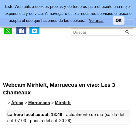
Este Web utiliza cookies propias y de terceros para ofrecerle una mejor
experiencia y servicio. Al navegar o utilizar nuestros servicios el usuario
acepta el uso que hacemos de las cookies.
Ver más
OK
Webcam Mirhleft, Marruecos en vivo: Les 3
Chameaux
>
África
>
Marruecos
>
Mirhleft
La hora local actual: 18:48
- actualmente de día (salida del
sol: 07:03 - puesta del sol: 20:28)