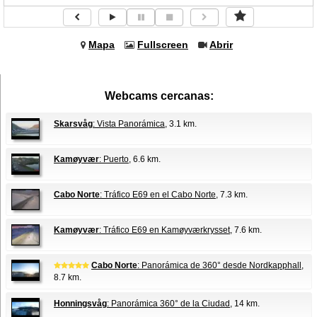
Mapa
Fullscreen
Abrir
Webcams cercanas:
Skarsvåg
: Vista Panorámica
, 3.1 km.
Kamøyvær
: Puerto
, 6.6 km.
Cabo Norte
: Tráfico E69 en el Cabo Norte
, 7.3 km.
Kamøyvær
: Tráfico E69 en Kamøyværkrysset
, 7.6 km.
Cabo Norte
: Panorámica de 360° desde Nordkapphall
,
8.7 km.
Honningsvåg
: Panorámica 360° de la Ciudad
, 14 km.