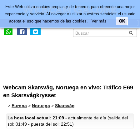
Este Web utiliza cookies propias y de terceros para ofrecerle una mejor
experiencia y servicio. Al navegar o utilizar nuestros servicios el usuario
acepta el uso que hacemos de las cookies.
Ver más
OK
Webcam Skarsvåg, Noruega en vivo: Tráfico E69
en Skarsvågkrysset
>
Europa
>
Noruega
>
Skarsvåg
La hora local actual: 21:09
- actualmente de día (salida del
sol: 01:49 - puesta del sol: 22:51)