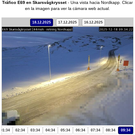
Tráfico E69 en Skarsvågkrysset
- Una vista hacia Nordkapp.
Clicar
en la imagen para ver la cámara web actual.
18.12.2025
17.12.2025
16.12.2025
01:34
02:34
03:34
04:34
05:34
06:34
07:34
08:34
09:34