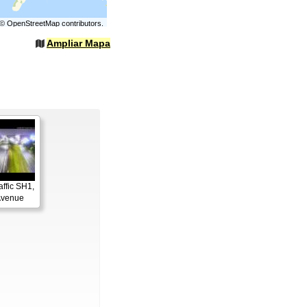
©
OpenStreetMap
contributors.
Ampliar Mapa
affic SH1,
Avenue