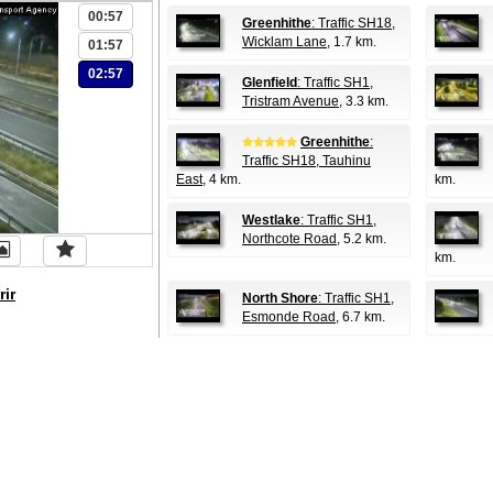
00:57
Greenhithe
: Traffic SH18,
Wicklam Lane
, 1.7 km.
01:57
02:57
Glenfield
: Traffic SH1,
Tristram Avenue
, 3.3 km.
Greenhithe
:
Traffic SH18, Tauhinu
East
, 4 km.
km.
Westlake
: Traffic SH1,
Northcote Road
, 5.2 km.
km.
rir
North Shore
: Traffic SH1,
Esmonde Road
, 6.7 km.