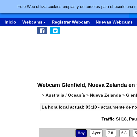
Este Web utiliza cookies propias y de terceros para ofrecerle una 
Inicio
Webcams
Registrar Webcam
Nuevas Webcams
Webcam Glenfield, Nueva Zelanda en v
>
Australia / Oceanía
>
Nueva Zelanda
>
Glenf
La hora local actual: 03:10
- actualmente de noc
Traffic SH18, Pa
Hoy
Ayer
7.8.
6.8.
5