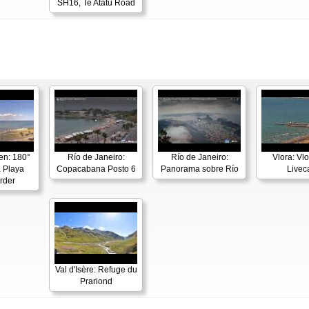
SH16, Te Atatu Road
en: 180°
Río de Janeiro:
Río de Janeiro:
Vlora: Vl
 Playa
Copacabana Posto 6
Panorama sobre Río
Live
rder
Val d'Isère: Refuge du
Prariond