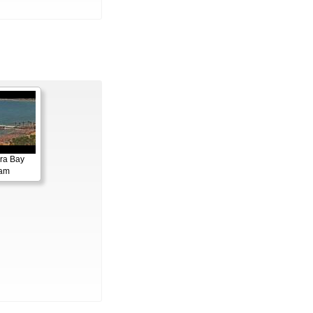
ora Bay
cam