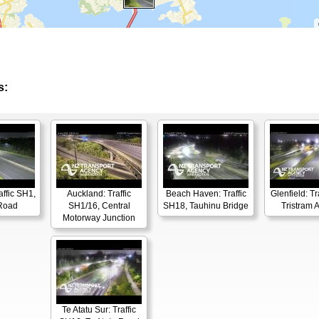
s:
affic SH1,
Auckland: Traffic
Beach Haven: Traffic
Glenfield: Tr
Road
SH1/16, Central
SH18, Tauhinu Bridge
Tristram 
Motorway Junction
Te Atatu Sur: Traffic