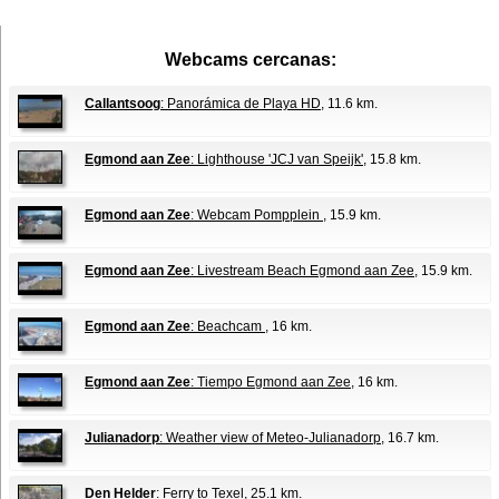
Webcams cercanas:
Callantsoog
: Panorámica de Playa HD
, 11.6 km.
Egmond aan Zee
: Lighthouse 'JCJ van Speijk'
, 15.8 km.
Egmond aan Zee
: Webcam Pompplein
, 15.9 km.
Egmond aan Zee
: Livestream Beach Egmond aan Zee
, 15.9 km.
Egmond aan Zee
: Beachcam
, 16 km.
Egmond aan Zee
: Tiempo Egmond aan Zee
, 16 km.
Julianadorp
: Weather view of Meteo-Julianadorp
, 16.7 km.
Den Helder
: Ferry to Texel
, 25.1 km.