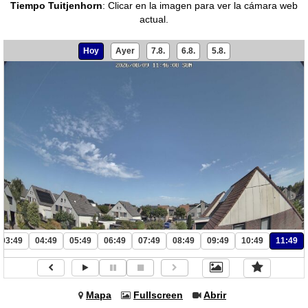
Tiempo Tuitjenhorn
:
Clicar en la imagen para ver la cámara web
actual.
Hoy
Ayer
7.8.
6.8.
5.8.
03:49
04:49
05:49
06:49
07:49
08:49
09:49
10:49
11:49
Mapa
Fullscreen
Abrir