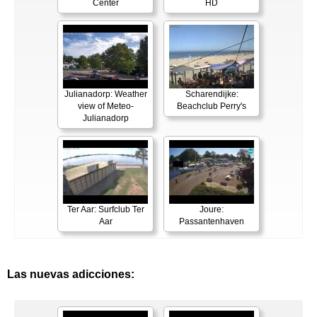
Center
HD
Julianadorp: Weather
Scharendijke:
view of Meteo-
Beachclub Perry's
Julianadorp
Ter Aar: Surfclub Ter
Joure:
Aar
Passantenhaven
Las nuevas adicciones: