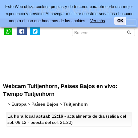
Este Web utiliza cookies propias y de terceros para ofrecerle una mejor
experiencia y servicio. Al navegar o utilizar nuestros servicios el usuario
acepta el uso que hacemos de las cookies.
Ver más
OK
Webcam Tuitjenhorn, Países Bajos en vivo:
Tiempo Tuitjenhorn
>
Europa
>
Países Bajos
>
Tuitjenhorn
La hora local actual: 12:16
- actualmente de día (salida del
sol: 06:12 - puesta del sol: 21:20)