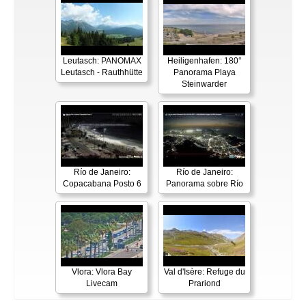
Leutasch: PANOMAX
Heiligenhafen: 180°
Leutasch - Rauthhütte
Panorama Playa
Steinwarder
Río de Janeiro:
Río de Janeiro:
Copacabana Posto 6
Panorama sobre Río
Vlora: Vlora Bay
Val d'Isère: Refuge du
Livecam
Prariond