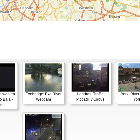
a web en
Exebridge: Exe River
Londres: Traffic
York: River
o Bala -
Webcam
Piccadilly Circus
Yor
edd