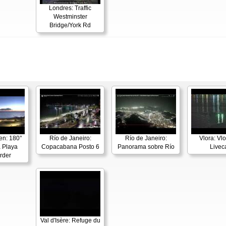
Londres: Traffic
Westminster
Bridge/York Rd
en: 180°
Río de Janeiro:
Río de Janeiro:
Vlora: Vl
 Playa
Copacabana Posto 6
Panorama sobre Río
Live
rder
Val d'Isère: Refuge du