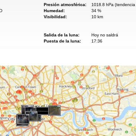
Presión atmosférica:
1018.8 hPa (tendencia 
SO
Humedad:
34 %
Visibilidad:
10 km
Salida de la luna:
Hoy no saldrá
Puesta de la luna:
17:36