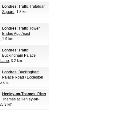
Londres
: Traffic Trafalgar
Square
, 1.8 km.
Londres
: Traffic Tower
Bridge App./East
d
, 1.9 km.
Londres
: Traffic
Buckingham Palace
 Lane
, 3.2 km.
Londres
: Buckingham
Palace Road / Eccleston
.5 km.
Henley-on-Thames
: River
Thames at Henley-on-
 55.3 km.