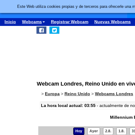
Este Web utiliza cookies propias y de terceros para ofrecerle una 
Inicio
Webcams
Registrar Webcam
Nuevas Webcams
Webcam Londres, Reino Unido en vivo
>
Europa
>
Reino Unido
>
Webcams Londres
La hora local actual: 03:55
- actualmente de noc
Millennium 
Hoy
Ayer
2.8.
1.8.
31