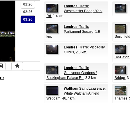
01:26
Londres
: Traffic
Westminster Bridge/York
02:26
Rd
, 1.4 km.
03:26
Londres
: Traffic
Parliament Square
, 1.9
km.
Smithfiel
Londres
: Traffic Piccadilly
Circus
, 2.3 km.
Rd/Eaton
Londres
: Traffic
Grosvenor Gardens /
rir
Buckingham Palace Rd
, 3.3 km.
Bridge
, 3
Waltham Saint Lawrence
:
White Waltham Airfield
Webcam
, 46.7 km.
Thames
,