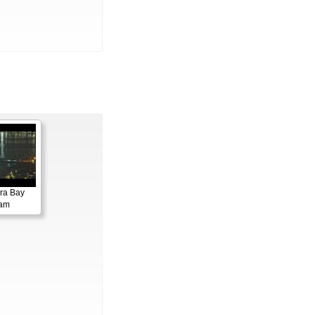
ora Bay
cam