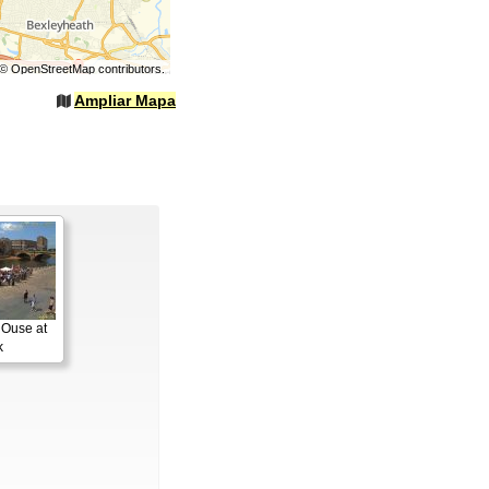
©
OpenStreetMap
contributors.
Ampliar Mapa
 Ouse at
k