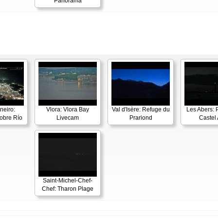
Panorama
neiro:
Vlora: Vlora Bay
Val d'Isère: Refuge du
Les Abers: 
obre Río
Livecam
Prariond
Castel 
Saint-Michel-Chef-
Chef: Tharon Plage