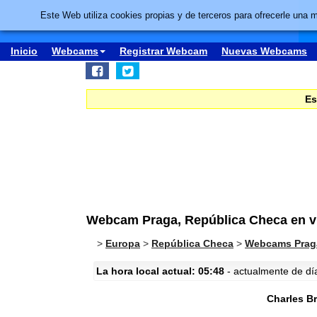
Este Web utiliza cookies propias y de terceros para ofrecerle una 
Inicio
Webcams
Registrar Webcam
Nuevas Webcams
Es
Webcam Praga, República Checa en vi
>
Europa
>
República Checa
>
Webcams Prag
La hora local actual: 05:48
- actualmente de día 
Charles B