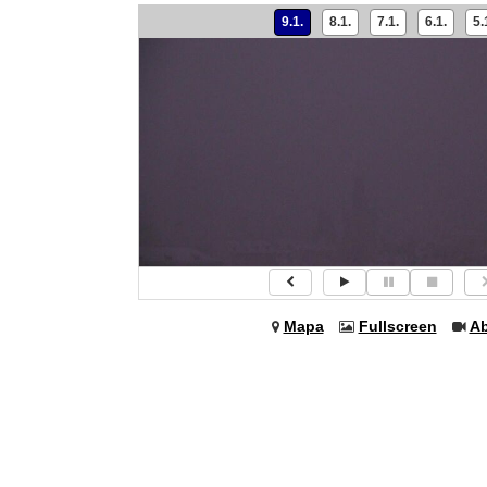
9.1.
8.1.
7.1.
6.1.
5.
Mapa
Fullscreen
Ab