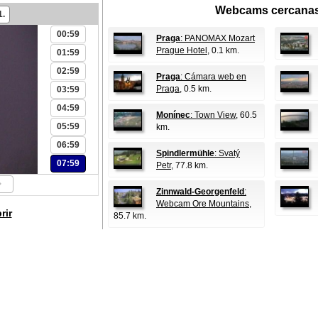
Webcams cercanas
1.
00:59
Praga
: PANOMAX Mozart
Prague Hotel
, 0.1 km.
01:59
02:59
Praga
: Cámara web en
Praga
, 0.5 km.
03:59
04:59
Monínec
: Town View
, 60.5
05:59
km.
06:59
Spindlermühle
: Svatý
07:59
Petr
, 77.8 km.
Zinnwald-Georgenfeld
:
Webcam Ore Mountains
,
rir
85.7 km.