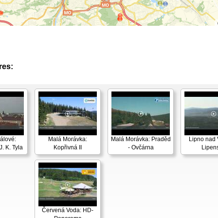
res:
álové:
Malá Morávka:
Malá Morávka: Praděd
Lipno nad 
. K. Tyla
Kopřivná II
- Ovčárna
Lipen
Červená Voda: HD-