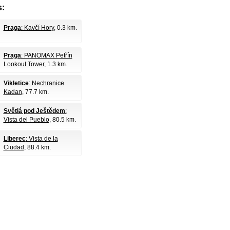
:
Praga
: Kavčí Hory
, 0.3 km.
Praga
: PANOMAX Petřín
Lookout Tower
, 1.3 km.
Vikletice
: Nechranice
Kadan
, 77.7 km.
Světlá pod Ještědem
:
Vista del Pueblo
, 80.5 km.
Liberec
: Vista de la
Ciudad
, 88.4 km.