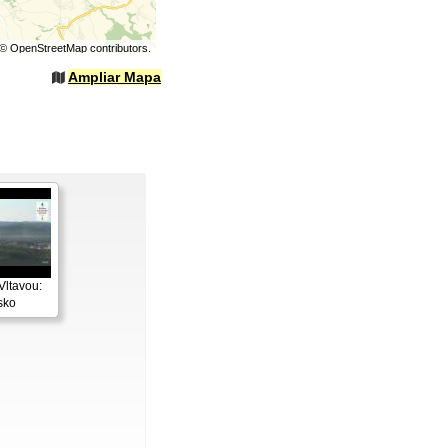
©
OpenStreetMap
contributors.
Ampliar Mapa
Vltavou:
sko