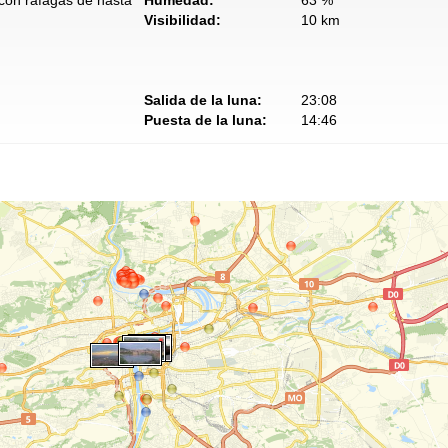
 con ráfagas de hasta
Humedad:
63 %
Visibilidad:
10 km
Salida de la luna:
23:08
Puesta de la luna:
14:46