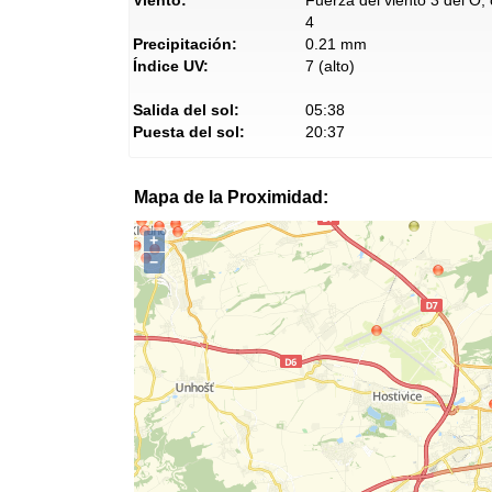
Viento:
Fuerza del viento 3 del O,
4
Precipitación:
0.21 mm
Índice UV:
7 (alto)
Salida del sol:
05:38
Puesta del sol:
20:37
Mapa de la Proximidad:
+
−