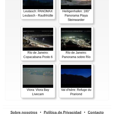
Leutasch: PANOMAX
Heiligenhafen: 180°
Leutasch - Rauthhütte
Panorama Playa
Steinwarder
Río de Janeiro:
Río de Janeiro:
Copacabana Posto 6
Panorama sobre Río
Vlora: Vlora Bay
Val d'Isère: Refuge du
Livecam
Prariond
Sobre nosotros
•
Política de Privacidad
•
Contacto