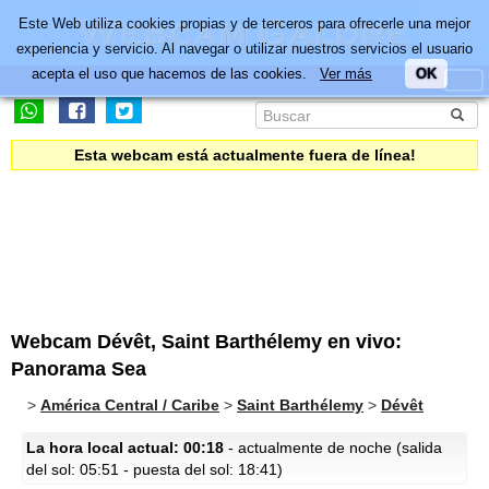
Este Web utiliza cookies propias y de terceros para ofrecerle una mejor
experiencia y servicio. Al navegar o utilizar nuestros servicios el usuario
acepta el uso que hacemos de las cookies.
Ver más
OK
Esta webcam está actualmente fuera de línea!
Webcam Dévêt, Saint Barthélemy en vivo:
Panorama Sea
>
América Central / Caribe
>
Saint Barthélemy
>
Dévêt
La hora local actual: 00:18
- actualmente de noche (salida
del sol: 05:51 - puesta del sol: 18:41)