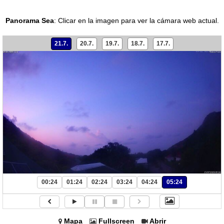
Panorama Sea
:
Clicar en la imagen para ver la cámara web actual.
21.7.
20.7.
19.7.
18.7.
17.7.
00:24
01:24
02:24
03:24
04:24
05:24
Mapa
Fullscreen
Abrir